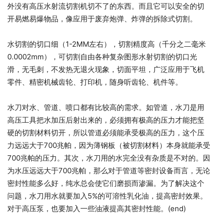
外没有高压水射流切割机切不了的东西。而且它可以安全的切
开易燃易爆物品，像应用于废弃炮弹、炸弹的拆除式切割。
水切割的切口细（1-2MM左右），切割精度高（千分之二毫米
0.0002mm），可切割自由各种复杂图形水射切割的切口光
滑，无毛刺，不发热无退火现象，切面平坦，广泛应用于飞机
零件、精密机械齿轮、打印机，随身听齿轮、机件等。
水刀对水、管道、喷口都有比较高的需求。如管道，水刀是用
高压工具把水加压后射出来的，必须拥有极高的压力才能把坚
硬的切割材料切开，所以管道必须能承受极高的压力，这个压
力远远大于700兆帕，因为薄钢板（被切割材料）本身就能承受
700兆帕的压力。其次，水刀用的水完全没有杂质是不对的。因
为水压远远大于700兆帕，那么对于管道等密封设备而言，无论
密封性能多么好，纯水总会使它们磨损而渗漏。为了解决这个
问题，水刀用水就要加入5%的可溶性乳化油，提高密封效果。
对于高压泵，也要加入一些油液提高其密封性能。(end)