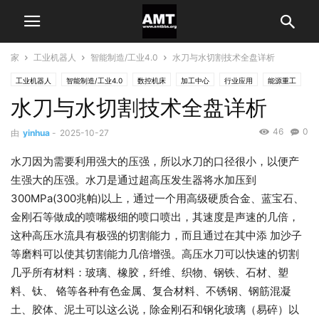
家
工业机器人
智能制造/工业4.0
水刀与水切割技术全盘详析
工业机器人
智能制造/工业4.0
数控机床
加工中心
行业应用
能源重工
水刀与水切割技术全盘详析
46
0
由
yinhua
-
2025-10-27
水刀因为需要利用强大的压强，所以水刀的口径很小，以便产
生强大的压强。水刀是通过超高压发生器将水加压到
300MPa(300兆帕)以上，通过一个用高级硬质合金、蓝宝石、
金刚石等做成的喷嘴极细的喷口喷出，其速度是声速的几倍，
这种高压水流具有极强的切割能力，而且通过在其中添 加沙子
等磨料可以使其切割能力几倍增强。高压水刀可以快速的切割
几乎所有材料：玻璃、橡胶，纤维、织物、钢铁、石材、塑
料、钛、 铬等各种有色金属、复合材料、不锈钢、钢筋混凝
土、胶体、泥土可以这么说，除金刚石和钢化玻璃（易碎）以