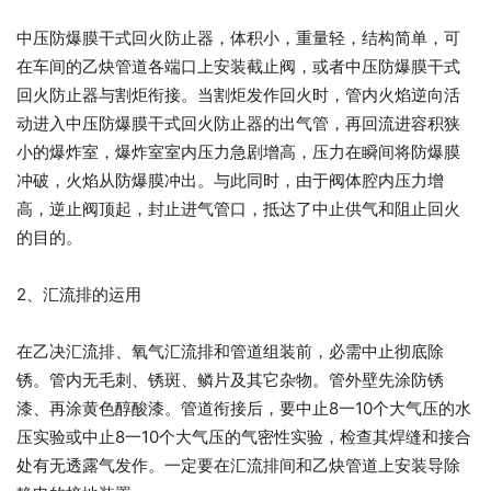
中压防爆膜干式回火防止器，体积小，重量轻，结构简单，可
在车间的乙炔管道各端口上安装截止阀，或者中压防爆膜干式
回火防止器与割炬衔接。当割炬发作回火时，管内火焰逆向活
动进入中压防爆膜干式回火防止器的出气管，再回流进容积狭
小的爆炸室，爆炸室室内压力急剧增高，压力在瞬间将防爆膜
冲破，火焰从防爆膜冲出。与此同时，由于阀体腔内压力增
高，逆止阀顶起，封止进气管口，抵达了中止供气和阻止回火
的目的。
2、汇流排的运用
在乙决汇流排、氧气汇流排和管道组装前，必需中止彻底除
锈。管内无毛刺、锈斑、鳞片及其它杂物。管外壁先涂防锈
漆、再涂黄色醇酸漆。管道衔接后，要中止8一10个大气压的水
压实验或中止8一10个大气压的气密性实验，检查其焊缝和接合
处有无透露气发作。一定要在汇流排间和乙炔管道上安装导除