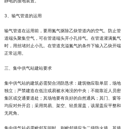
静电的接地装置。
3、输气管道的运用
输气管道在运用前，要用氮气驱除乙炔管道内的空气。防止管
道端头聚集空气，可在管道端头开小孔排气。在管道灌满氮气
时，用丝堵封止小孔。在管道充溢氮气的条件下输入乙炔开端
正常运用。
三、集中供气站建站要求
集中供气站的建筑必需契合消防恳求：建筑物应取单层，场地
独立；严禁建造在低注或易被水淹没的中央；不能靠近人员密
集区或交通要道处；其场地要有良好的自然通风；其门、窗等
均应对外开启；采用简易、架空、轻质屋盖，该屋盖应平整和
无死角。
集中供气站必需毗邻车间时，则毗邻墙应为二级防火墙，其墙