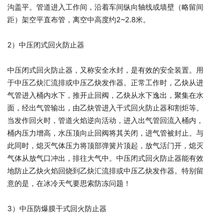
沟盖平。管道进入工作间，沿着车间纵向轴线或墙壁（略留间
距）架空平直布管，离空中高度约2~2.8米。
2）中压闭式回火防止器
中压闭式回火防止器，又称安全水封，是有效的安全装置。用
于中压乙炔汇流排或中压乙炔发作器。正常工作时，乙炔从进
气管进入桶内水下，推开止回阀，乙炔从水下逸出，聚集在水
面，经出气管输出，由乙炔管进入干式回火防止器和割炬等。
当发作回火时，管道火焰逆向活动，进入出气管回流入桶内，
桶内压力增高，水压顶向止回阀将其关闭，进气管被封止。与
此同时，熄灭气体压力将顶部弹簧片顶起，放气活门开，熄灭
气体从放气口冲出，排往大气中。中压闭式回火防止器能有效
地防止乙炔火焰回烧到乙炔汇流排或中压乙炔发作器。特别留
意的是，在冰冷天气要思索防冻问题！
3）中压防爆膜干式回火防止器