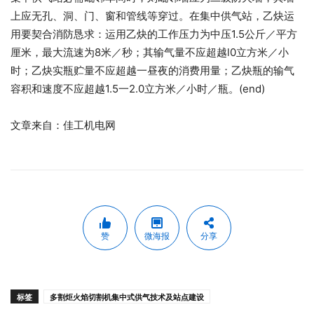
上应无孔、洞、门、窗和管线等穿过。在集中供气站，乙炔运
用要契合消防恳求：运用乙炔的工作压力为中压1.5公斤／平方
厘米，最大流速为8米／秒；其输气量不应超越l0立方米／小
时；乙炔实瓶贮量不应超越一昼夜的消费用量；乙炔瓶的输气
容积和速度不应超越1.5一2.0立方米／小时／瓶。(end)
文章来自：佳工机电网
赞
微海报
分享
标签
多割炬火焰切割机集中式供气技术及站点建设