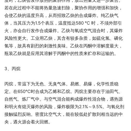
度时，乙炔会发作放热的聚协作用，放出热量又进一步聚合。
若在此过程中不能将热量急速扫除，聚协作用的增强和加快，
会使乙炔的温度升高，从而招致乙炔的合成爆炸。纯乙炔气
体，当其压力为1.5个表压，温度抵达580 ℃ 时，不须外部引
火，亦会自行发作合成爆炸。乙炔与氧或空气混合时，其爆炸
风险性更大。工业用乙炔，其含有较多杂质，如硫化氢、磷化
氢等，故具有剧烈的刺激性臭味。乙炔在丙酮中溶解度最大，
瓶装乙炔就是应用其溶解于丙酮中的性质来贮存和运输的。
3、丙烷
丙烷，常温下为无色、无臭气体。易燃、易爆，化学性质稳
定。在650℃时合成为乙烯和乙烷。丙烷主要存在于油田气、
自然气、炼厂气中。与空气混合能构成爆炸性混合物，遇热源
和明火有熄灭爆炸的风险，爆炸极限为2.1%～9.5%。与氧化剂
接触猛烈反响。密度比空气大，能在较低处扩散到相当远的中
央，遇火源会着火回燃。