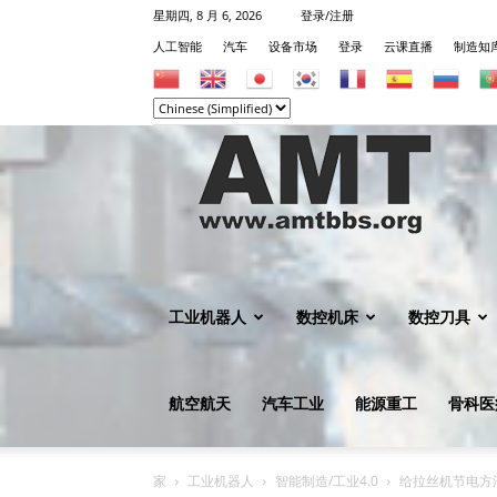
星期四, 8 月 6, 2026
登录/注册
人工智能
汽车
设备市场
登录
云课直播
制造知
机
械
工业机器人
数控机床
数控刀具
航空航天
汽车工业
能源重工
骨科医
知
家
工业机器人
智能制造/工业4.0
给拉丝机节电方