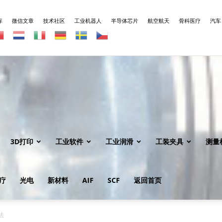
库
微信文章
技术社区
工业机器人
半导体芯片
航空航天
骨科医疗
汽车
3D打印
工业软件
工业润滑
工装夹具
测量
疗
光电
新材料
AIF
SCF
返回首页
法