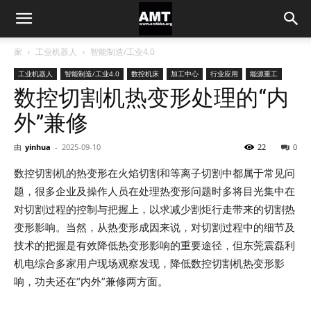
家
工业机器人
智能制造/工业4.0
工业机器人
智能制造/工业4.0
数控机床
加工中心
行业应用
能源重工
数控切割机热变形处理的“内
外”兼修
由
yinhua
-
2025-09-10
22
0
数控切割机的热变形在火焰切割和等离子切割中都属于常见问
题，很多企业及操作人员在处理热变形问题时多将目光集中在
对切割过程的控制与把握上，以求减少割炬行走带来的切割热
变形影响。当然，从热变形成因来说，对切割过程中的细节及
技术的把握是有效降低热变形影响的重要途径，但东莞震磊利
机电综合多家用户现场观察发现，降低数控切割机热变形影
响，功夫还在“内外”兼修两方面。