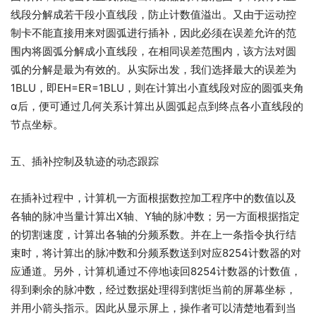
线段分解成若干段小直线段，防止计数值溢出。又由于运动控
制卡不能直接用来对圆弧进行插补，因此必须在误差允许的范
围内将圆弧分解成小直线段，在相同误差范围内，该方法对圆
弧的分解是最为有效的。从实际出发，我们选择最大的误差为
1BLU，即EH=ER=1BLU，则在计算出小直线段对应的圆弧夹角
α后，便可通过几何关系计算出从圆弧起点到终点各小直线段的
节点坐标。
五、插补控制及轨迹的动态跟踪
在插补过程中，计算机一方面根据数控加工程序中的数值以及
各轴的脉冲当量计算出X轴、Y轴的脉冲数；另一方面根据指定
的切割速度，计算出各轴的分频系数。并在上一条指令执行结
束时，将计算出的脉冲数和分频系数送到对应8254计数器的对
应通道。另外，计算机通过不停地读回8254计数器的计数值，
得到剩余的脉冲数，经过数据处理得到割炬当前的屏幕坐标，
并用小箭头指示。因此从显示屏上，操作者可以清楚地看到当