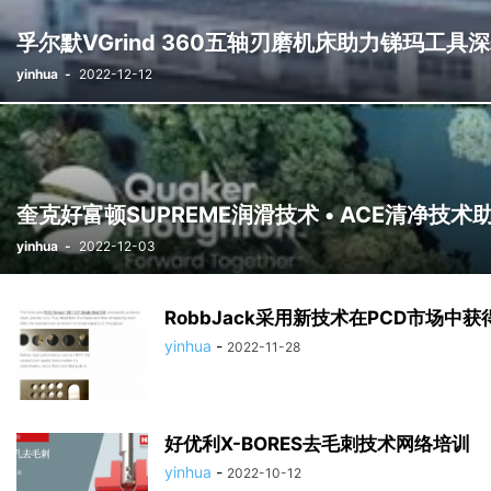
孚尔默VGrind 360五轴刃磨机床助力锑玛工
yinhua
-
2022-12-12
奎克好富顿SUPREME润滑技术 • ACE清净技
yinhua
-
2022-12-03
RobbJack采用新技术在PCD市场中
yinhua
-
2022-11-28
好优利X-BORES去毛刺技术网络培训
yinhua
-
2022-10-12