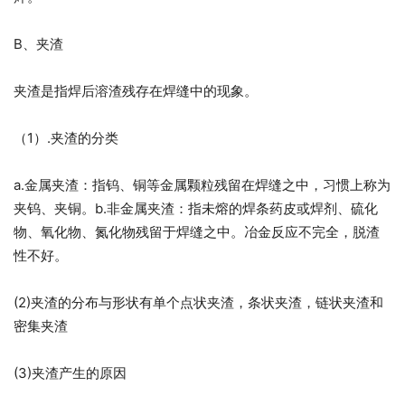
B、夹渣
夹渣是指焊后溶渣残存在焊缝中的现象。
（1）.夹渣的分类
a.金属夹渣：指钨、铜等金属颗粒残留在焊缝之中，习惯上称为
夹钨、夹铜。b.非金属夹渣：指未熔的焊条药皮或焊剂、硫化
物、氧化物、氮化物残留于焊缝之中。冶金反应不完全，脱渣
性不好。
(2)夹渣的分布与形状有单个点状夹渣，条状夹渣，链状夹渣和
密集夹渣
(3)夹渣产生的原因