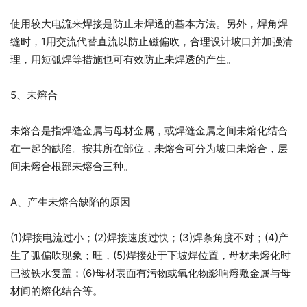
使用较大电流来焊接是防止未焊透的基本方法。另外，焊角焊
缝时，1用交流代替直流以防止磁偏吹，合理设计坡口并加强清
理，用短弧焊等措施也可有效防止未焊透的产生。
5、未熔合
未熔合是指焊缝金属与母材金属，或焊缝金属之间未熔化结合
在一起的缺陷。按其所在部位，未熔合可分为坡口未熔合，层
间未熔合根部未熔合三种。
A、产生未熔合缺陷的原因
(1)焊接电流过小；(2)焊接速度过快；(3)焊条角度不对；(4)产
生了弧偏吹现象；旺，(5)焊接处于下坡焊位置，母材未熔化时
已被铁水复盖；(6)母材表面有污物或氧化物影响熔敷金属与母
材间的熔化结合等。