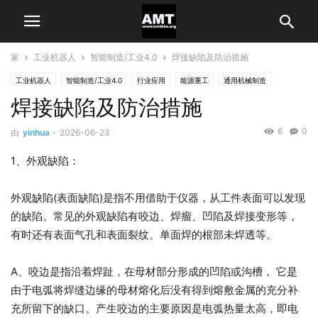
家
工业机器人
智能制造/工业4.0
焊接缺陷及防治措施
工业机器人
智能制造/工业4.0
行业应用
能源重工
通用机械制造
焊接缺陷及防治措施
6
0
由
yinhua
-
2026-06-23
1、外观缺陷：
外观缺陷(表面缺陷)是指不用借助于仪器，从工件表面可以发现
的缺陷。常见的外观缺陷有咬边、焊瘤、凹陷及焊接变形等，
有时还有表面气孔和表面裂纹。单面焊的根部未焊透等。
A、咬边是指沿着焊趾，在母材部分形成的凹陷或沟槽， 它是
由于电弧将焊缝边缘的母材熔化后没有得到熔敷金属的充分补
充所留下的缺口。产生咬边的主要原因是电弧热量太高，即电