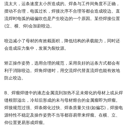
流太大，运条速度太小所造成的。焊条与工件间角度不正确，
摆动不合理，电弧过长，焊接次序不合理等都会造成咬边。直
流焊时电弧的磁偏吹也是产生咬边的一个原因。某些焊接位置
(立、横、仰)会加剧咬边。
咬边减小了母材的有效截面积，降低结构的承载能力，同时还
会造成应力集中，发展为裂纹源。
矫正操作姿势，选用合理的规范，采用良好的运条方式都会有
利于消除咬边。焊角焊缝时，用交流焊代替直流焊也能有效地
防止咬边。
B、焊瘤焊缝中的液态金属流到加热不足未熔化的母材上或从焊
缝根部溢出，冷却后形成的未与母材熔合的金属瘤即为焊瘤。
焊接规范过强、焊条熔化过快、焊条质量欠佳(如偏芯)，焊接电
源特性不稳定及操作姿势不当等都容易带来焊瘤。在横、立、
仰位置更易形成焊瘤。