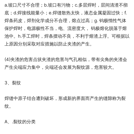
a.坡口尺寸不合理；b.坡口有污物；c.多层焊时，层间清渣不彻
底；d.焊接线能量小；e.焊缝散热太快，液态金属凝固过快；f.
焊条药皮，焊剂化学成分不合理，熔点过高；g. 钨极惰性气体
保护焊时，电源极性不当，电、流密度大， 钨极熔化脱落于熔
池中。h.手工焊时，焊条摆动不良，不利于熔渣上浮。可根据以
上原因分别采取对应措施以防止夹渣的产生。
(4)夹渣的危害点状夹渣的危害与气孔相似，带有尖角的夹渣会
产生尖端应力集中，尖端还会发展为裂纹源，危害较大。
3、裂纹
焊缝中原子结合遭到破坏，形成新的界面而产生的缝隙称为裂
纹。
A、.裂纹的分类