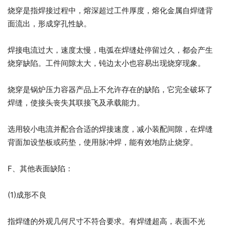
烧穿是指焊接过程中，熔深超过工件厚度，熔化金属自焊缝背
面流出，形成穿孔性缺。
焊接电流过大，速度太慢，电弧在焊缝处停留过久，都会产生
烧穿缺陷。工件间隙太大，钝边太小也容易出现烧穿现象。
烧穿是锅炉压力容器产品上不允许存在的缺陷，它完全破坏了
焊缝，使接头丧失其联接飞及承载能力。
选用较小电流并配合合适的焊接速度，减小装配间隙，在焊缝
背面加设垫板或药垫，使用脉冲焊，能有效地防止烧穿。
F、其他表面缺陷：
(1)成形不良
指焊缝的外观几何尺寸不符合要求。有焊缝超高，表面不光