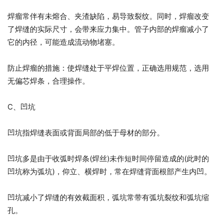
焊瘤常伴有未熔合、夹渣缺陷，易导致裂纹。同时，焊瘤改变
了焊缝的实际尺寸，会带来应力集中。管子内部的焊瘤减小了
它的内径，可能造成流动物堵塞。
防止焊瘤的措施：使焊缝处于平焊位置，正确选用规范，选用
无偏芯焊条，合理操作。
C、凹坑
凹坑指焊缝表面或背面局部的低于母材的部分。
凹坑多是由于收弧时焊条(焊丝)未作短时间停留造成的(此时的
凹坑称为弧坑)，仰立、横焊时，常在焊缝背面根部产生内凹。
凹坑减小了焊缝的有效截面积，弧坑常带有弧坑裂纹和弧坑缩
孔。