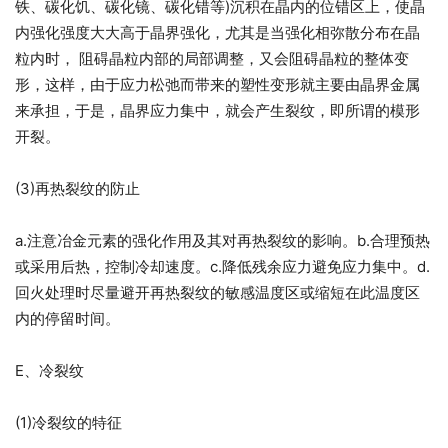
铁、碳化饥、碳化镜、碳化错等)沉积在晶内的位错区上，使晶
内强化强度大大高于晶界强化，尤其是当强化相弥散分布在晶
粒内时， 阻碍晶粒内部的局部调整，又会阻碍晶粒的整体变
形，这样，由于应力松弛而带来的塑性变形就主要由晶界金属
来承担，于是，晶界应力集中，就会产生裂纹，即所谓的模形
开裂。
(3)再热裂纹的防止
a.注意冶金元素的强化作用及其对再热裂纹的影响。b.合理预热
或采用后热，控制冷却速度。c.降低残余应力避免应力集中。d.
回火处理时尽量避开再热裂纹的敏感温度区或缩短在此温度区
内的停留时间。
E、冷裂纹
(1)冷裂纹的特征