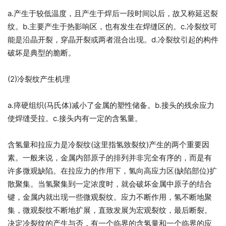
a.产生于较低温度，且产生于焊后一段时间以后，故又称延迟裂
纹。b.主要产生于热影响区，也有发生在焊缝区的。c.冷裂纹可
能是沿晶开裂，穿晶开裂或两者混合出现。d.冷裂纹引起的构件
破坏是典型的脆断。
(2)冷裂纹产生机理
a.瘁硬组织(马氏体)减小了金属的塑性储备。b.接头的残余应力
使焊缝受拉。c.接头内有一定的含氢量。
含氢量和拉应力是冷裂纹(这里指氢致裂纹)产生的两个重要因
素。一般来说，金属内部原子的排列并非完全有序的，而是有
许多微观缺陷。在拉应力的作用下，氢向高应力区(缺陷部位)扩
散聚集。当氢聚集到一定浓度时，就会破坏金属中原子的结合
键，金属内就出现一些微观裂纹。应力不断作用，氢不断地聚
集，微观裂纹不断地扩展，直致发展为宏观裂纹，最后断裂。
决定冷裂纹的产生与否，有一个临界的含氢量和一个临界的应