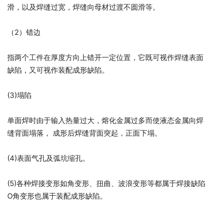
滑，以及焊缝过宽，焊缝向母材过渡不圆滑等。
（2）错边
指两个工件在厚度方向上错开一定位置，它既可视作焊缝表面
缺陷，又可视作装配成形缺陷。
(3)塌陷
单面焊时由于输入热量过大，熔化金属过多而使液态金属向焊
缝背面塌落， 成形后焊缝背面突起，正面下塌。
(4)表面气孔及弧坑缩孔。
(5)各种焊接变形如角变形、扭曲、波浪变形等都属于焊接缺陷
O角变形也属于装配成形缺陷。