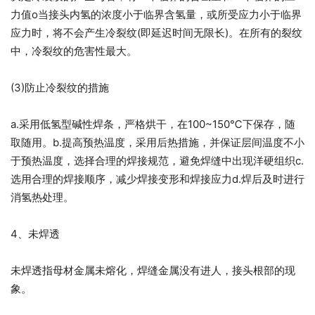
力值o当接头内氢的浓度小于临界含氢量，或所受应力小于临界
应力时，将不会产生冷裂纹(即延迟时间无限长)。在所有的裂纹
中，冷裂纹的危害性最大。
(3)防止冷裂纹的措施
a.采用低氢型碱性焊条，严格烘干，在100~150℃下保存，随
取随用。b.提高预热温度，采用后热措施，并保证层间温度不小
于预热温度，选择合理的焊接规范，避免焊缝中出现洋硬组织c.
选用合理的焊接顺序，减少焊接变形和焊接应力d.焊后及时进行
消氢热处理。
4、未焊透
未焊透指母材金属未熔化，焊缝金属没有进人，接头根部的现
象。