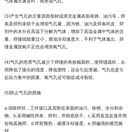
气体逸出速度时，就形成气孔。
(3)产生气孔的主要原因母材或填充金属表面有锈、油污等，焊
条及焊剂未烘干会增加气孔量，因为锈、油污及焊条药皮、焊
剂中的水分在高温下分解为气体，增加了高温金属中气体的含
量。焊接线能量过小，熔池冷却速度大，不利于气体逸出。焊
缝金属脱氧不足也会增加氧气孔。
(4)气孔的危害气孔减少了焊缝的有效截面积，使焊缝疏松，从
而降低了接头的强度，降低塑性，还会引起泄漏。气孔也是引
起应力集中的因素。氢气孔还可能促成冷裂纹。
(5)防止气孔的措施
a.清除焊丝，工作坡口及其附近表面的油污、铁锈、水分和杂
物。b.采用碱性焊条、焊剂，并彻底烘干。c.采用直流反接并用
短电弧施焊。d.焊前预热，减缓冷却速度。e.用偏强的规范施
焊。