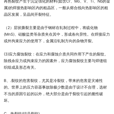
再热裂纹产生于沉淀强化的材料(如含Cr、Mo、V、Ti、Nb的金
属)的焊接热影响区内的粗晶区，一般从熔合线向热影响区的粗
晶区发展，呈晶间开裂特征。
（2）层状撕裂主要是由于钢材在轧制过程中，将硫化物
(MnS)、硅酸盐类等杂质夹在其中，形成各向异性。在焊接应力
或外拘束应力的使用下，金属沿轧制方向的杂物开裂。
(3)应力腐蚀裂纹：在应力和腐蚀介质共同作用下产生的裂纹。
除残余应力或拘束应力的因素外，应力腐蚀裂纹主要与焊缝组
织组成及形态有关。
B、.裂纹的危害裂纹，尤其是冷裂纹，带来的危害是灾难性
的。世界上的压力容器事故除极少数是由于设计不合理，选材
不当的原因引起的以外，绝大部分是由于裂纹引起的脆性破
坏。
C、热裂纹(结晶裂纹)