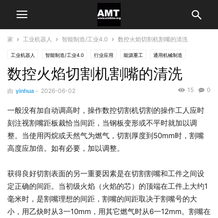
家
工业机器人
智能制造/工业4.0
数控火焰切割机割嘴的清洗
工业机器人
智能制造/工业4.0
行业应用
能源重工
通用机械制造
数控火焰切割机割嘴的清洗
15
0
由
yinhua
-
2026-06-02
一般没有加自动调高时，操作数控切割机切割的操作工人应时
刻注视割嘴距板裁恰当间距，当钢板变形或不平时就加以调
整。当使用丙烷或天然气为燃气，切割厚度到50mm时，割嘴
高度应加倍。如有必要，加以调整。
获得良好切割表面的另一重要因素是在切割割嘴和工件之间设
定正确的间距。当初级火焰（火焰的芯）的顶端在工件上大约1
毫米时，是割嘴理想的间距，割嘴的间距取决于割嘴号的大
小，用乙炔时从3一10mm，用其它燃气时从6一12mm。割嘴在