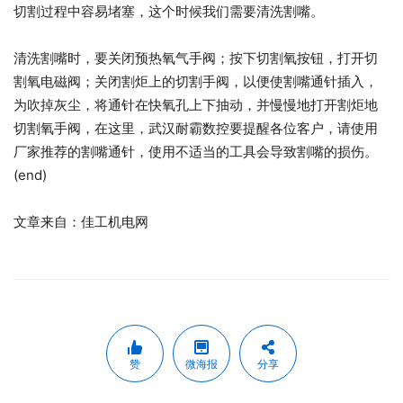
切割过程中容易堵塞，这个时候我们需要清洗割嘴。
清洗割嘴时，要关闭预热氧气手阀；按下切割氧按钮，打开切
割氧电磁阀；关闭割炬上的切割手阀，以便使割嘴通针插入，
为吹掉灰尘，将通针在快氧孔上下抽动，并慢慢地打开割炬地
切割氧手阀，在这里，武汉耐霸数控要提醒各位客户，请使用
厂家推荐的割嘴通针，使用不适当的工具会导致割嘴的损伤。
(end)
文章来自：佳工机电网
赞
微海报
分享