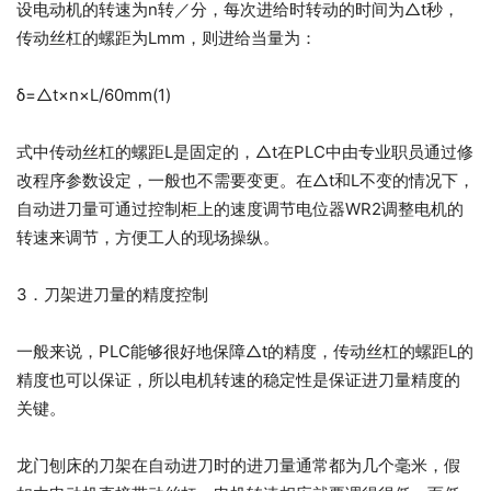
设电动机的转速为n转／分，每次进给时转动的时间为△t秒，
传动丝杠的螺距为Lmm，则进给当量为：
δ=△t×n×L/60mm(1)
式中传动丝杠的螺距L是固定的，△t在PLC中由专业职员通过修
改程序参数设定，一般也不需要变更。在△t和L不变的情况下，
自动进刀量可通过控制柜上的速度调节电位器WR2调整电机的
转速来调节，方便工人的现场操纵。
3．刀架进刀量的精度控制
一般来说，PLC能够很好地保障△t的精度，传动丝杠的螺距L的
精度也可以保证，所以电机转速的稳定性是保证进刀量精度的
关键。
龙门刨床的刀架在自动进刀时的进刀量通常都为几个毫米，假