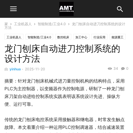
家
工业机器人
智能制造/工业4.0
龙门刨床自动进刀控制系统的设计
方法
工业机器人
智能制造/工业4.0
数控机床
加工中心
行业应用
能源重工
龙门刨床自动进刀控制系统的
通用机械制造
设计方法
34
0
由
yinhua
-
2025-11-20
摘要：针对龙门刨床机械式进刀量控制机构的结构特点，采用
PLC为主控制器，以变频器作为控制电源，研制了一种龙门刨
床刀架自动进给控制系统实践表明该系统设计先进、操纵方
便、运行可靠。
传统的龙门刨床电控系统采用接触器和继电器，时常发生触点
故障。本文着重介绍一种运用PLC控制调速器，结合减速装置