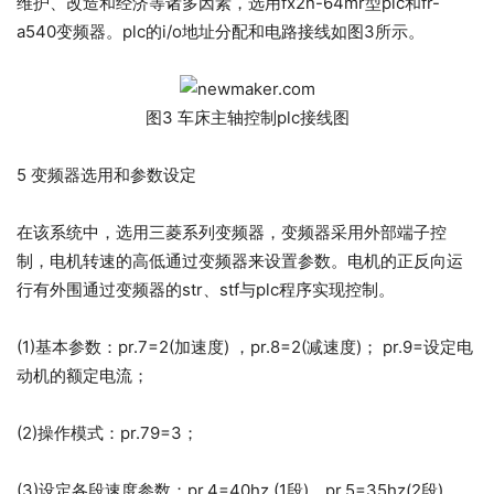
维护、改造和经济等诸多因素，选用fx2n-64mr型plc和fr-
a540变频器。plc的i/o地址分配和电路接线如图3所示。
图3 车床主轴控制plc接线图
5 变频器选用和参数设定
在该系统中，选用三菱系列变频器，变频器采用外部端子控
制，电机转速的高低通过变频器来设置参数。电机的正反向运
行有外围通过变频器的str、stf与plc程序实现控制。
(1)基本参数：pr.7=2(加速度) ，pr.8=2(减速度)； pr.9=设定电
动机的额定电流；
(2)操作模式：pr.79=3；
(3)设定各段速度参数；pr.4=40hz (1段)、pr.5=35hz(2段)、