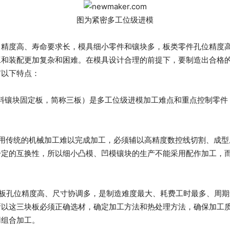
图为紧密多工位级进模
、精度高、寿命要求长，模具细小零件和镶块多，板类零件孔位精度
工和装配更加复杂和困难。在模具设计合理的前提下，要制造出合格
有以下特点：
料镶块固定板，简称三板）是多工位级进模加工难点和重点控制零件
采用传统的机械加工难以完成加工，必须辅以高精度数控线切割、成型
一定的互换性，所以细小凸模、凹模镶块的生产不能采用配作加工，
定板孔位精度高、尺寸协调多，是制造难度最大、耗费工时最多、周
所以这三块板必须正确选材，确定加工方法和热处理方法，确保加工
用组合加工。