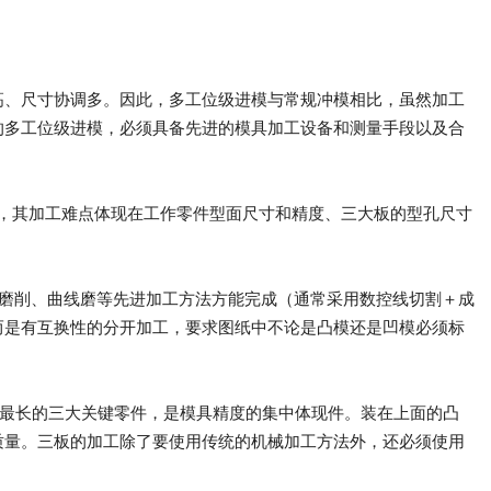
高、尺寸协调多。因此，多工位级进模与常规冲模相比，虽然加工
的多工位级进模，必须具备先进的模具加工设备和测量手段以及合
，其加工难点体现在工作零件型面尺寸和精度、三大板的型孔尺寸
磨削、曲线磨等先进加工方法方能完成（通常采用数控线切割＋成
而是有互换性的分开加工，要求图纸中不论是凸模还是凹模必须标
期最长的三大关键零件，是模具精度的集中体现件。装在上面的凸
质量。三板的加工除了要使用传统的机械加工方法外，还必须使用