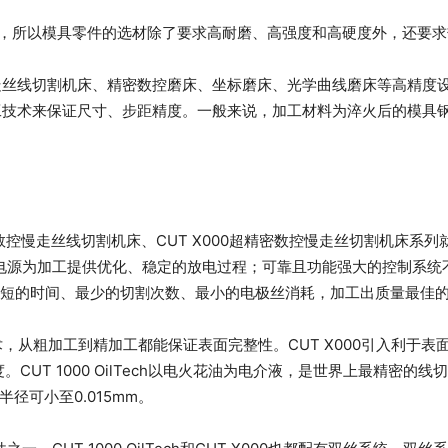
高，所以模具零件的选材除了要求高耐磨、高强度和高硬度外，还要
走丝线切割机床、精密数控磨床、坐标磨床、光学曲线磨床等高精度
术来保证尺寸、步距精度。一般来说，加工材料为淬火后的模具钢及硬质
ech超精密数控慢走丝线切割机床、CUT X000超精密数控慢走丝切割
电源为加工提供优化、稳定的放电过程；可靠且功能强大的控制系统
用最短的时间、最少的切割次数、最小的电极丝消耗，加工出质量最佳
PG智能电源技术，从粗加工到精加工都能保证表面完整性。CUT X000
CUT 1000 OilTech以电火花油为电介液，是世界上最精密
径可小至0.015mm。