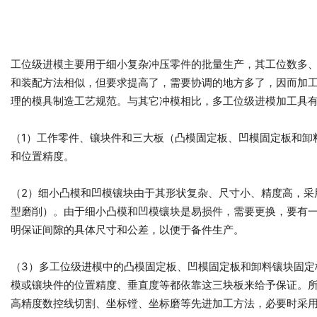
工位级进模主要用于细小复杂冲压零件的批量生产，其工位数多
和装配方法相似，但要求提高了，需要协调的地方多了，因而加
理的模具制造工艺规范。与其它冲模相比，多工位级进模加工具
（1）工作零件、镶块件和三大板（凸模固定板、凹模固定板和卸
和位置精度。
（2）细小凸模和凹模镶块由于其形状复杂、尺寸小、精度高，
型磨削）。由于细小凸模和凹模镶块是易损件，需要更换，要有
明保证间隙的具体尺寸和公差，以便于备件生产。
（3）多工位级进模中的凸模固定板、凹模固定板和卸料镶块固
模或镶块件的位置精度、垂直度等都依靠这三块板来给予保证。
高精度数控线切割、坐标镗、坐标磨等先进加工方法，必要时采