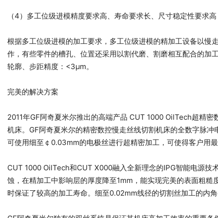
（4）多工位级进模精度要求高、寿命要求长、尺寸稳定性要求
根据多工位级进模的加工要求，多工位级进模的精加工设备以慢
作，有些零件的槽孔、位置还采用以割代磨、割磨相互配合的加工技
轮廓、步距精度：<3μm。
完美的解决方案
2011年GF阿奇夏米尔推出的高端产品 CUT 1000 OilT
机床。GF阿奇夏米尔的精密数控慢走丝线切割机床的全数字脉冲
可使用细至￠0.03mm的电极丝进行超精密加工，可使得客户
CUT 1000 OilTech和CUT X000融入全新理念的I
蚀，在精加工中影响层的厚度降至1mm，能实现完美的表面粗糙度。
时保证了较高的加工寿命。细至0.02mm线径的切割丝加工的内角半