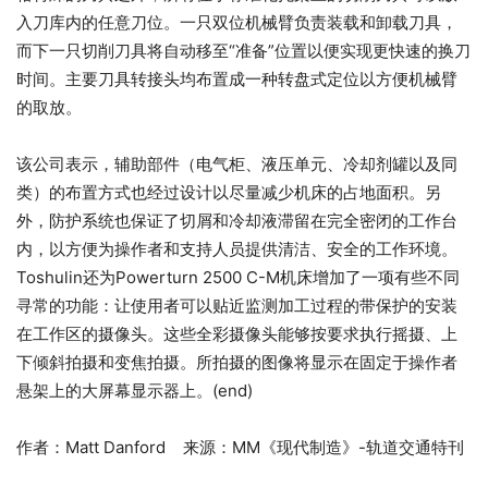
入刀库内的任意刀位。一只双位机械臂负责装载和卸载刀具，
而下一只切削刀具将自动移至“准备”位置以便实现更快速的换刀
时间。主要刀具转接头均布置成一种转盘式定位以方便机械臂
的取放。
该公司表示，辅助部件（电气柜、液压单元、冷却剂罐以及同
类）的布置方式也经过设计以尽量减少机床的占地面积。另
外，防护系统也保证了切屑和冷却液滞留在完全密闭的工作台
内，以方便为操作者和支持人员提供清洁、安全的工作环境。
Toshulin还为Powerturn 2500 C-M机床增加了一项有些不同
寻常的功能：让使用者可以贴近监测加工过程的带保护的安装
在工作区的摄像头。这些全彩摄像头能够按要求执行摇摄、上
下倾斜拍摄和变焦拍摄。所拍摄的图像将显示在固定于操作者
悬架上的大屏幕显示器上。(end)
作者：Matt Danford 来源：MM《现代制造》-轨道交通特刊