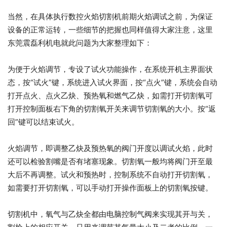
当然，在具体执行数控火焰切割机前期火焰调试之前，为保证
设备的正常运转，一些细节的把握也同样值得大家注意，这里
东莞震磊利机电就此问题为大家整理如下：
为便于火焰调节，专设了试火功能操作，在系统开机主界面状
态，按“试火”键，系统进入试火界面，按“点火”键，系统会自动
打开点火、点火乙炔、预热氧和燃气乙炔，如需打开切割氧可
打开控制面板右下角的切割氧开关来调节切割氧的大小。按“返
回”键可以结束试火。
火焰调节，即调整乙炔及预热氧的阀门开度以调试火焰，此时
还可以检验割嘴是否有堵塞现象。切割氧一般均将阀门开至最
大后不再调整。试火和预热时，控制系统不自动打开切割氧，
如需要打开切割氧，可以手动打开操作面板上的切割氧按键。
切割机中，氧气与乙炔全都由电脑控制气阀来实现其开与关，