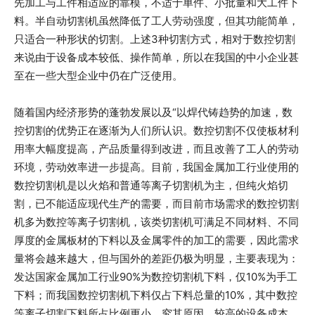
先加工与工件相适应的靠模，不适于单件、小批量和大工件下
料。半自动切割机虽然降低了工人劳动强度，但其功能简单，
只适合一种形状的切割。上述3种切割方式，相对于数控切割
来说由于设备成本较低、操作简单，所以在我国的中小企业甚
至在一些大型企业中仍在广泛使用。
随着国内经济形势的蓬勃发展以及“以焊代铸趋势的加速，数
控切割的优势正在逐渐为人们所认识。数控切割不仅使板材利
用率大幅度提高，产品质量得到改进，而且改善了工人的劳动
环境，劳动效率进一步提高。目前，我国金属加工行业使用的
数控切割机是以火焰和普通等离子切割机为主，但纯火焰切
割，已不能适应现代生产的需要，而目前市场需求的数控切割
机多为数控等离子切割机，该类切割机可满足不同材料、不同
厚度的金属板材的下料以及金属零件的加工的需要，因此需求
量将会越来越大，但与国外的差距仍极为明显，主要表现为：
发达国家金属加工行业90%为数控切割机下料，仅10%为手工
下料；而我国数控切割机下料仅占下料总量的10%，其中数控
等离子切割下料所占比例更小。究其原因，较高的设备成本、