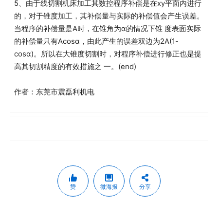
5、由于线切割机床加工其数控程序补偿是在xy平面内进行
的，对于锥度加工，其补偿量与实际的补偿值会产生误差。
当程序的补偿量是A时，在锥角为α的情况下锥 度表面实际
的补偿量只有Acosα，由此产生的误差双边为2A(1-
cosα)。所以在大锥度切割时，对程序补偿进行修正也是提
高其切割精度的有效措施之 一。(end)
作者：东莞市震磊利机电
赞
微海报
分享