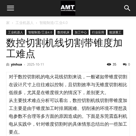
家
工业机器人
智能制造/工业4.0
工业机器人
智能制造/工业4.0
数控机床
加工中心
行业应用
能源重工
数控切割机线切割带锥度加
工难点
由
yinhua
-
2025-10-11
35
0
对于数控切割机的电火花线切割来说，一般诸如带锥度切割
在设计尺寸上往往难以控制，且切割效率与无锥度切割相比
低很多，尤其是在锥度很大的情况下，差别更大。
从主要技术难点分析可以看出，数控切割机线切割带锥度加
工主要是由于锥度加工时排屑困难、切削液的环境不理想及
电参数不合理等多方面的原因造成的。下面是东莞震磊利机
电从实践中，针对锥度切割时的具体情形总结出的一些加工
要点。