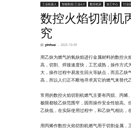
工业机器人
智能制造/工业4.0
数控机床
加工中心
行业
网
数控火焰切割机
究
由
yinhua
-
2025-10-09
用乙炔为燃气的氧炔焰进行金属材料的数控火
高，切割、焊接速度快，工艺成熟，操作方式
大，操作过程中易发生回火等缺点，而且乙炔
高，所以人们正不断地寻求其它的燃气来替代
常用的数控火焰切割机燃气主要有丙烷、丙烯
极限都较乙炔范围窄，因而操作安全性较高。
乙炔低，在实际使用过程中，和乙炔气相比，
用丙烯作数控火焰切割机燃气用于切割金属，