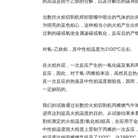
的高温是由于乙炔的分解，以及分解出的碳局
当数控火焰切割机焊炬喷嘴中喷出的气体的比例
为明亮的蓝色焰心，这种相当小的火焰产生出
过剩的碳或氧使金属渗碳或氧化，反应后的产
对氧-乙炔焰，其中性焰温度为3100℃左右。
在火焰外层，一次反应产生的一氧化碳及氢和
反应，因此，对于氧-丙烯焰来说，虽然其总热值217
其一次反应的热值及中性焰温度都较低，因而
一定缺陷的。
我们的试验通过在数控火焰切割机丙烯燃气中加
进而达到提高火焰温度的目的。从试验结果来看
割炬测定的火焰温度(氧化焰)较高，在应用于
中性焰温度很大程度上受制于丙烯的一次反应
焰温度比纯丙烯燃气提高了110℃，达2980