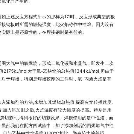
部氧化而产生的。
如上述反应方程式所示的那样为1∶1时，反应形成典型的极
焊接钢板时所需的燃烧强度，此火焰称作中性焰。因为没有
物实际上是还原性的，在焊接钢时是有益的。
周围大气中的氧燃烧，形成二氧化碳和水蒸气，即发生二次
5kJ/mol大于氧-乙炔焰的总热值1344kJ/mol,但由于
，对于焊接，特别是焊接较厚的工件时，氧-丙烯火焰是有
入添加剂的方法,来增加其燃烧总热值,提高火焰传播速度,
,加入添加剂之后,火焰温度有较大幅度的提高。特别是用
金属切割时,得到很好的切割效果。焊接使用的是中性焰，而
，虽然我们在配方四试验中，加了添加剂后的丙烯燃气中性
℃，但与乙炔中性焰温度3100℃相比，尚有较大的差距。