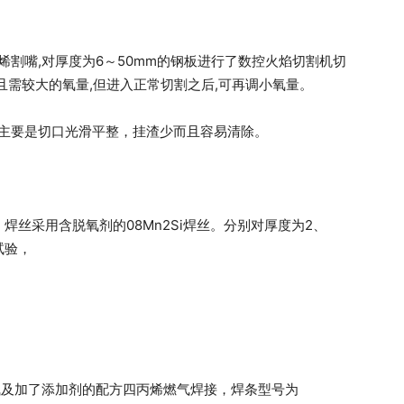
丙烯割嘴,对厚度为6～50mm的钢板进行了数控火焰切割机切
,且需较大的氧量,但进入正常切割之后,可再调小氧量。
，主要是切口光滑平整，挂渣少而且容易清除。
，焊丝采用含脱氧剂的08Mn2Si焊丝。分别对厚度为2、
试验，
气及加了添加剂的配方四丙烯燃气焊接，焊条型号为