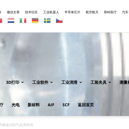
库
微信文章
技术社区
工业机器人
半导体芯片
航空航天
骨科医疗
汽车
3D打印
工业软件
工业润滑
工装夹具
测量
疗
光电
新材料
AIF
SCF
返回首页
丙烯基切割气应用研究