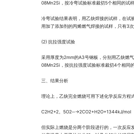
08Mn2Si，按冷弯试验标准裁切5个相同的试
冷弯试验结果表明，用乙炔焊接的试样，在试验
用加了添加剂的丙烯燃气焊接的试样，只有3
(2) 抗拉强度试验
采用厚度为2mm的A3号钢板，分别用乙炔燃
08Mn2Si，按抗拉强度试验标准裁切4个相同
三、结果分析
理论上，乙炔完全燃烧可用下述化学反应方程
C2H2+2。5O2─→2CO2+H2O+1344kJ/mol
但实际上燃烧是分两个阶段进行的，一次反应