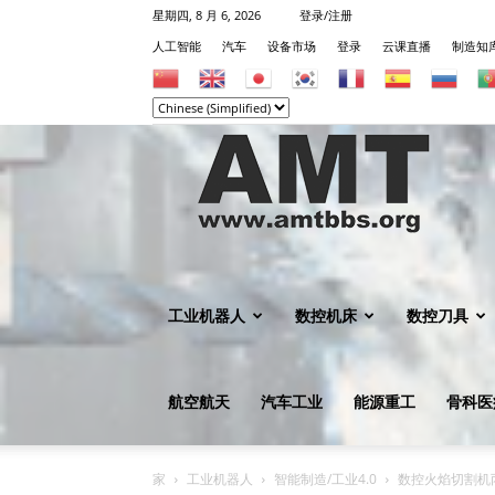
星期四, 8 月 6, 2026
登录/注册
人工智能
汽车
设备市场
登录
云课直播
制造知
机
械
工业机器人
数控机床
数控刀具
航空航天
汽车工业
能源重工
骨科医
知
家
工业机器人
智能制造/工业4.0
数控火焰切割机