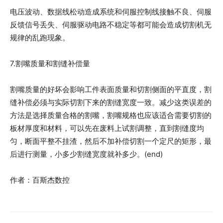
电压波动、数据线松动造成系统和伺服控制线接触不良、伺服
反馈信号丢失、伺服驱动电路不稳定等都可能会造成切割机无
规律的乱跑现象。
7.割嘴质量和割缝补偿量
割嘴质量的好坏会影响工件表面质量和切割侧面的平直度，割
缝补偿必须与实际切割下来的割缝宽度一致。减少这类误差的
方法是选择质量合格的割嘴，割嘴规格也应该适合需要切割的
板材厚度和材料，可以先在废料上试割调整，直到割缝度均
匀，断面平整不挂渣，然后不加补偿切割一个定尺的矩形，最
后进行测量，小多少割缝宽度就补多少。(end)
作者：百斯杰数控