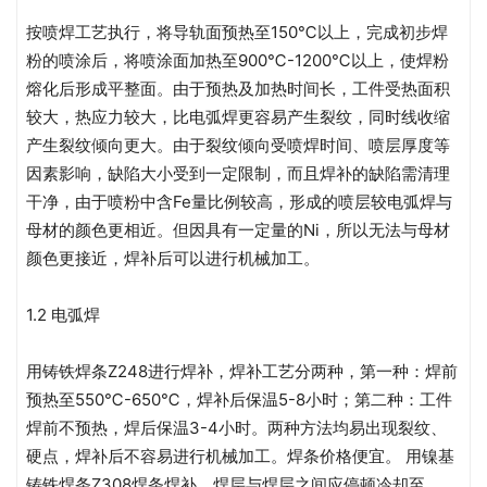
按喷焊工艺执行，将导轨面预热至150℃以上，完成初步焊
粉的喷涂后，将喷涂面加热至900℃-1200℃以上，使焊粉
熔化后形成平整面。由于预热及加热时间长，工件受热面积
较大，热应力较大，比电弧焊更容易产生裂纹，同时线收缩
产生裂纹倾向更大。由于裂纹倾向受喷焊时间、喷层厚度等
因素影响，缺陷大小受到一定限制，而且焊补的缺陷需清理
干净，由于喷粉中含Fe量比例较高，形成的喷层较电弧焊与
母材的颜色更相近。但因具有一定量的Ni，所以无法与母材
颜色更接近，焊补后可以进行机械加工。
1.2 电弧焊
用铸铁焊条Z248进行焊补，焊补工艺分两种，第一种：焊前
预热至550℃-650℃，焊补后保温5-8小时；第二种：工件
焊前不预热，焊后保温3-4小时。两种方法均易出现裂纹、
硬点，焊补后不容易进行机械加工。焊条价格便宜。 用镍基
铸铁焊条Z308焊条焊补，焊层与焊层之间应停顿冷却至