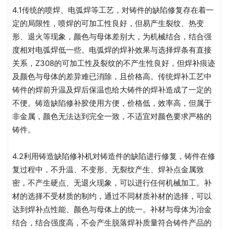
4.1传统的喷焊、电弧焊等工艺，对铸件的缺陷修复存在着一
定的局限性，喷焊的可加工性良好，但易产生裂纹、热变
形、退火等现象，颜色与母体差别大，为机械结合，结合强
度相对电弧焊低一些。电弧焊的焊补效果与选择焊条有直接
关系，Z308的可加工性及裂纹的不产生性良好，但焊补痕迹
及颜色与母体的差异难已消除，且价格高。传统焊补工艺中
铸件的焊前升温及焊后保温也给大铸件的焊补造成了一定的
不便。铸造缺陷修补胶使用方便，价格低，效率高，但属于
非金属，颜色无法达到完全一致，不适宜对颜色要求严格的
铸件。
4.2利用铸造缺陷修补机对铸造件的缺陷进行修复，铸件在修
复过程中，不升温、不变形、无裂纹产生、焊补点金属致
密，不产生硬点、无退火现象，可以进行任何机械加工。补
材的选择不受材质的制约，通过不同材质补材的选择，可以
达到焊补点性能、颜色与母体上的统一。补材与母体为冶金
结合，结合强度高，不会产生脱落焊补质量符合铸件产品的