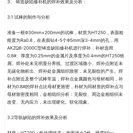
3、 铸造缺陷修补机的焊补效果及分析：
3.1 试棒的制作与分析
准备一根Φ30mm×200mm的试棒，材质为HT250，表面粗
糙度为Ra0.8，在表面钻4-5个Φ5mm深3-4mm的孔，用
AKZQB-2000C型铸造缺陷修补机进行焊补，补材选用
0.8#、厚度为0.25mm的金属片及厚度为0.4mm的HT250铁
屑。焊补处未见明显分界线、过渡区域微小、焊补点附近未
见碳化物析出、焊补处金属组织致密，未见裂纹的产生。焊
补点附近及整个试棒常温，焊补点金属颜色与母材相同，补
材为0.8#的焊补点比母材更致密，补材为同材质的焊补点与
母材致密度相同，金相组织分析：无裂纹、周边金相组织未
改变、无内应力，未出现硬化、软化现象。
3.2导轨缺陷的焊补效果及分析
材质：HT200；热处理状态：表面淬火2件，硬度50—