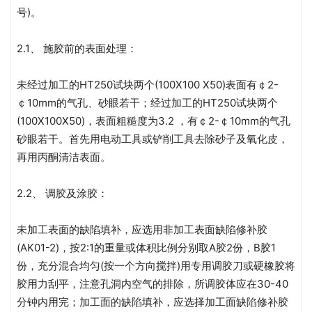
号)。
2.1、 施胶前的表面处理：
未经过加工的HT250试块两个(100X100 X50)表面有￠2-
￠10mm的气孔、砂眼若干；经过加工的HT250试块两个
(100X100X50)，表面粗糙度为3.2 ，有￠2-￠10mm的气孔
砂眼若干。首先用电动工具或铲削工具去除砂子及氧化皮，
再用丙酮清洁表面。
2.2、 调胶及涂胶：
未加工表面的缺陷填补，应选用非加工表面缺陷修补胶
(AK01-2)，按2:1的重量或体积比例分别取A胶2份，B胶1
份，充分混合均匀(按一个方向搅拌)用专用调胶刀或硬橡胶将
胶用力刮平，注意孔洞内空气的排除，所调胶体应在30-40
分钟内用完；加工面的缺陷填补，应选择加工面缺陷修补胶