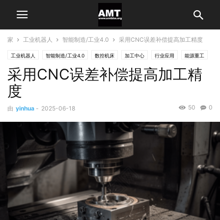
家
工业机器人
智能制造/工业4.0
采用CNC误差补偿提高加工精度
工业机器人
智能制造/工业4.0
数控机床
加工中心
行业应用
能源重工
采用CNC误差补偿提高加工精
通用机械制造
度
50
0
由
yinhua
-
2025-06-18