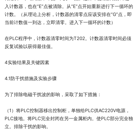
入计数器，也在“E”点被清除。从“E”点开始重新进行下一循环的
计数。（从理论上分析，计数器的清零点应该安排在“G”点，即
当前计数值一到达，立即清零。进入下一循环的计数）
在PLC程序中，计数器清零时间为T202。计数器清零时间必须
反复试验以获得最佳值。
4实验结果及关键因素
4.1防干扰措施及实验步骤
为了排除电磁干扰波的影响，采取了如下措施：
（1）将PLC控制器移出控制柜，单独给PLC供AC220V电源，
PLC接地。将PLC完全封闭在另一金属柜内。使PLC部分完全独
立。排除干扰的影响。