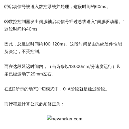
⑵启动信号被送入数控系统并处理，这段时间约60ms。
⑶数控控制器发出伺服轴启动信号经过总线送入“伺服驱动器。”
这段时间约40ms
因此，总延迟时间约100-120ms。这段时间是由系统硬件性能
所决定，不受控制。
而在这段延迟时间内，（当齿条以13000mm/分速度运行）齿
条已经运动了29mm左右。
在图2所示的动态冲切模式中，0-A阶段就是延迟阶段。
而行程差计算公式必须修正为：