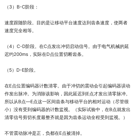
（3）B-C阶段：
速度跟随阶段。目的是让移动平台速度达到齿条速度，使两者
速度完全相等。
（4）C-D阶段。在C点发出冲切启动信号。由于电气机械的延
迟约200ms，实际在D点位置切断齿条。
（5）D-E阶段。
在E点位置编码器计数清零。由于冲切的震动会引起编码器误动
作发出脉冲。为消除该影响，因此延迟到E点才发出清零脉冲。
所以从B点—E点这一区间齿条与移动平台的相对运动（尽管很
小）没有受到编码器的计数监视。（实际试验中，在B点就发出
清零信号剪切长度最整齐就是因为齿条运动全程受到监视。）
不管震动脉冲是正，负都在E点被清掉。