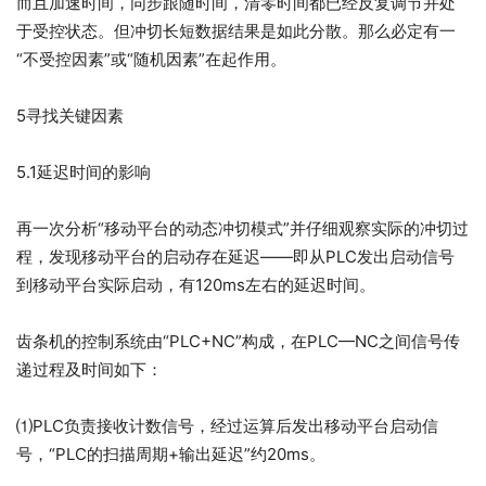
而且加速时间，同步跟随时间，清零时间都已经反复调节并处
于受控状态。但冲切长短数据结果是如此分散。那么必定有一
“不受控因素”或“随机因素”在起作用。
5寻找关键因素
5.1延迟时间的影响
再一次分析“移动平台的动态冲切模式”并仔细观察实际的冲切过
程，发现移动平台的启动存在延迟——即从PLC发出启动信号
到移动平台实际启动，有120ms左右的延迟时间。
齿条机的控制系统由“PLC+NC”构成，在PLC—NC之间信号传
递过程及时间如下：
⑴PLC负责接收计数信号，经过运算后发出移动平台启动信
号，“PLC的扫描周期+输出延迟”约20ms。