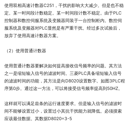
使用双相高速计数器C251，干扰的影响大大减少。但是也不稳
定。某一时间段计数稳定。某一时间段计数不稳定。由于PLC
控制器和数控伺服系统及变频器同装于一台控制柜内。数控伺
服系统及变频器对PLC显然是有严重干扰。经过多次试验后，
放弃了使用高速计数器方案。
（2）使用普通计数器
使用普通计数器要解决如何提高接收信号频率的问题。其方法
之一是缩短输入信号的滤波时间。三菱PLC具备缩短输入信号
的滤波时间的功能，其方法是向D8020设置数字。如图3PLC程
序第0步。通过这一方法，可以将接受信号频率提高到50HZ。
这样就可以满足齿条的运行速度要求。但是输入信号的滤波时
间不能够设置过小，设置过小其抗干扰能力就降低。必须摸索
应该最佳数据。其数据D8020=3-5