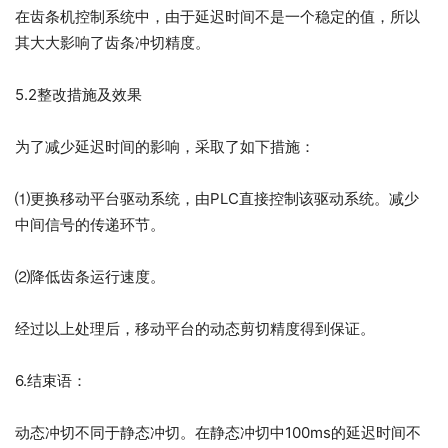
在齿条机控制系统中，由于延迟时间不是一个稳定的值，所以
其大大影响了齿条冲切精度。
5.2整改措施及效果
为了减少延迟时间的影响，采取了如下措施：
⑴更换移动平台驱动系统，由PLC直接控制该驱动系统。减少
中间信号的传递环节。
⑵降低齿条运行速度。
经过以上处理后，移动平台的动态剪切精度得到保证。
6.结束语：
动态冲切不同于静态冲切。在静态冲切中100ms的延迟时间不