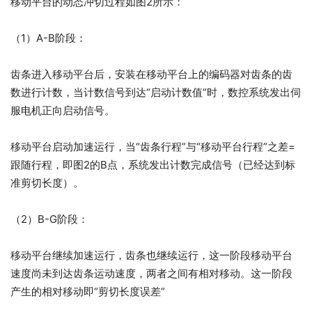
移动平台的动态冲切过程如图2所示：
（1）A-B阶段：
齿条进入移动平台后，安装在移动平台上的编码器对齿条的齿
数进行计数，当计数信号到达“启动计数值”时，数控系统发出伺
服电机正向启动信号。
移动平台启动加速运行，当“齿条行程”与“移动平台行程”之差=
跟随行程，即图2的B点，系统发出计数完成信号（已经达到标
准剪切长度）。
（2）B-G阶段：
移动平台继续加速运行，齿条也继续运行，这一阶段移动平台
速度尚未到达齿条运动速度，两者之间有相对移动。这一阶段
产生的相对移动即“剪切长度误差”