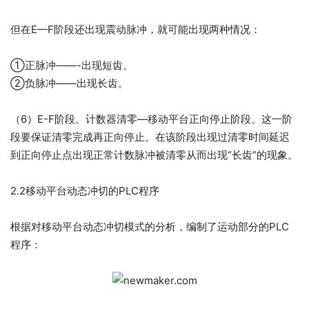
但在E—F阶段还出现震动脉冲，就可能出现两种情况：
①正脉冲——-出现短齿。
②负脉冲——出现长齿。
（6）E-F阶段。计数器清零—移动平台正向停止阶段。这一阶
段要保证清零完成再正向停止。在该阶段出现过清零时间延迟
到正向停止点出现正常计数脉冲被清零从而出现“长齿”的现象。
2.2移动平台动态冲切的PLC程序
根据对移动平台动态冲切模式的分析，编制了运动部分的PLC
程序：