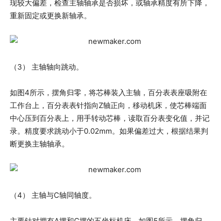
现较大偏差，检查主轴轴承是否损坏，或轴承精度有所下降，
重新固定或更换新轴承。
（3） 主轴轴向跳动。
如图4所示，摆角归零，将芯棒装入主轴，百分表表座吸附在
工作台上，百分表表针指向Z轴正向，移动机床，使芯棒端面
中心压到百分表上，用手转动芯棒，读取百分表变化值，并记
录。精度要求跳动小于0.02mm。如果偏差过大，根据结果判
断更换主轴轴承。
（4） 主轴与C轴同轴度。
主要针对拥有A摆和C摆的五坐标机床。如图5所示，摆角归