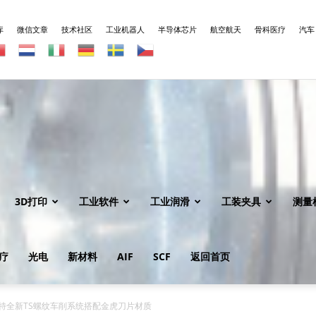
库
微信文章
技术社区
工业机器人
半导体芯片
航空航天
骨科医疗
汽车
3D打印
工业软件
工业润滑
工装夹具
测量
疗
光电
新材料
AIF
SCF
返回首页
尔特全新TS螺纹车削系统搭配金虎刀片材质