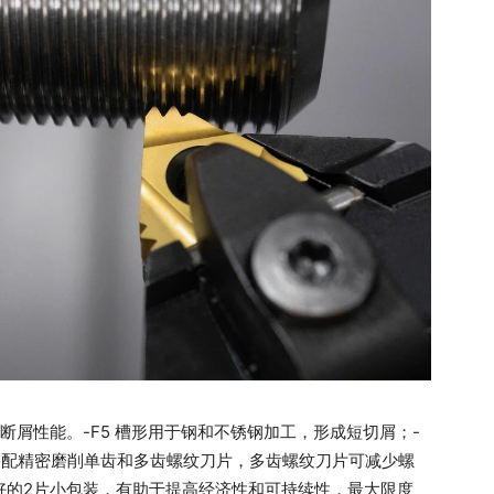
好的断屑性能。-F5 槽形用于钢和不锈钢加工，形成短切屑；-
搭配精密磨削单齿和多齿螺纹刀片，多齿螺纹刀片可减少螺
好的2片小包装，有助于提高经济性和可持续性，最大限度