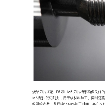
烧结刀片搭配 -F5 和 -M5 刀片槽形确保良
M5槽形 低切削力，用于软材料加工。同时还
纹进给次数，从而缩短40%加工时间。客户友