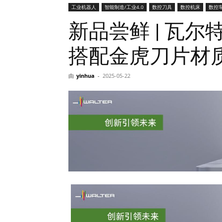
工业机器人
智能制造/工业4.0
数控刀具
数控机床
数控
网
新品尝鲜 | 瓦
搭配金虎刀片材
由
yinhua
-
2025-05-22