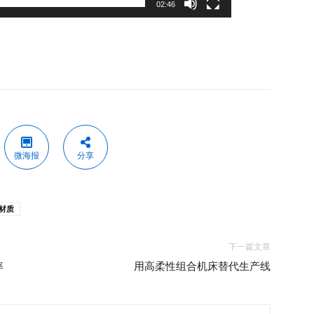
02:46
微海报
分享
片材质
下一篇文章
率
用高柔性组合机床替代生产线