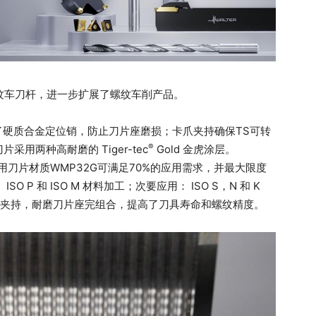
1 螺纹车刀杆，进一步扩展了螺纹车削产品。
加了硬质合金定位销，防止刀片座磨损；卡爪夹持确保TS可转
®
用两种高耐磨的 Tiger-tec
Gold 金虎涂层。
用刀片材质WMP32G可满足70%的应用需求，并最大限度
P 和 ISO M 材料加工；次要应用： ISO S，N 和 K
定的夹持，耐磨刀片座完组合，提高了刀具寿命和螺纹精度。