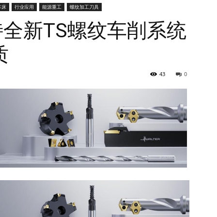
车床
行业应用
能源重工
螺纹加工刀具
尔特全新TS螺纹车削系统
质
43
0