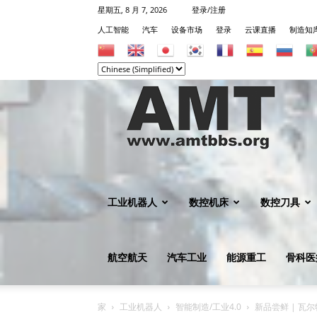
星期五, 8 月 7, 2026
登录/注册
人工智能
汽车
设备市场
登录
云课直播
制造知
机
械
工业机器人
数控机床
数控刀具
航空航天
汽车工业
能源重工
骨科医
知
家
工业机器人
智能制造/工业4.0
新品尝鲜 | 瓦