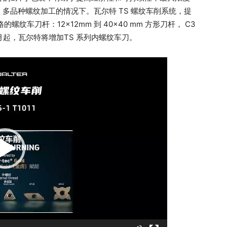
多品种螺纹加工的情况下。瓦尔特 TS 螺纹车削系统，提
螺纹车刀杆：12×12mm 到 40×40 mm 方形刀杆， C3
 4 月起，瓦尔特将增加TS 系列内螺纹车刀。