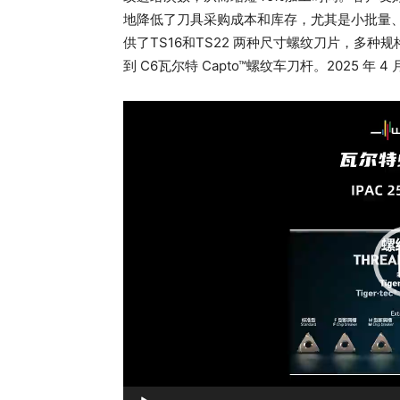
地降低了刀具采购成本和库存，尤其是小批量、
供了TS16和TS22 两种尺寸螺纹刀片，多种规格的
到 C6瓦尔特 Capto™螺纹车刀杆。2025 年
视
频
播
放
器