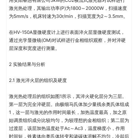
用安阳睿愚有限公司5kW的CO2横流式激光器对试样进行
激光热处理，其输出功率(P)为1800～20000W，扫描速度
为5mm/s，机床转速为30r/min，扫描宽度为2～3.5mm。
在HV-150A显微硬度计上进行表面淬火层显微硬度测试，
通过光学显微镜(OM)对试样进行金相组织观察，并对淬硬
层深度和宽度进行测量。
2 实验结果与分析
2.1 激光淬火层的组织及硬度
激光热处理后的组织如图1所示，其淬火硬化层分为三层。
第一层为完全淬硬层。由极细马氏体加少量残余奥氏体组成
1，这一层与激光的作用时间最长，加热温度最高，加之原
始调质组织成分比较均匀，为较理想的金相组织；第二层为
过渡层，该层加热温度处于Ac～Ac3，温度梯度小，作用
时间短，铁素体向奥氏体转变和渗碳体溶解不均匀，冷却后