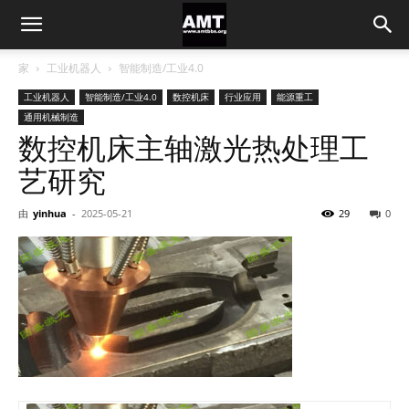
家
工业机器人
智能制造/工业4.0
工业机器人
智能制造/工业4.0
数控机床
行业应用
能源重工
通用机械制造
数控机床主轴激光热处理工
艺研究
由
yinhua
-
2025-05-21
29
0