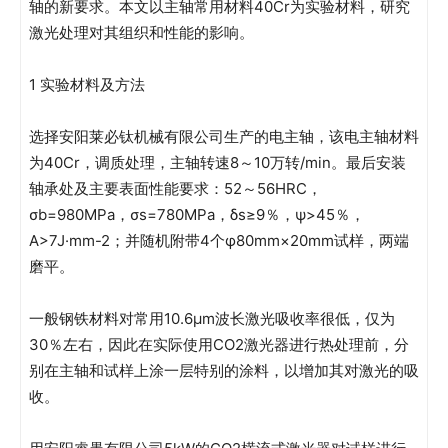
轴的新要求。本文以主轴常用材料40Cr为实验材料，研究
激光处理对其组织和性能的影响。
1 实验材料及方法
选择安阳莱必钛机械有限公司生产的电主轴，该电主轴材料
为40Cr，调质处理，主轴转速8～10万转/min。最后安装
轴承处及主要表面性能要求：52～56HRC，
σb=980MPa，σs=780MPa，δs≥9％，ψ>45％，
A>7J·mm-2；并随机附带4个φ80mm×20mm试样，两端
磨平。
一般钢铁材料对常用10.6μm波长激光吸收率很低，仅为
30％左右，因此在实际使用CO2激光器进行热处理前，分
别在主轴和试样上涂一层特别的涂料，以增加其对激光的吸
收。