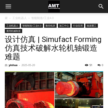
家
工业机器人
智能制造/工业4.0
工业机器人
智能制造/工业4.0
数控机床
加工中心
行业应用
能源重工
通用机械制造
设计仿真 | Simufact Forming
仿真技术破解水轮机轴锻造
难题
由
yinhua
-
2025-05-20
51
0