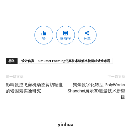
赞
微海报
分享
标签
设计仿真 | Simufact Forming仿真技术破解水轮机轴锻造难题
前一篇文章
下一篇文章
影响数控飞剪机动态剪切精度
聚焦数字化转型 PolyWorks
的诸因素实验研究
Shanghai展示3D测量技术新突
破
yinhua