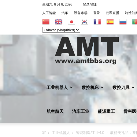
星期六, 8 月 8, 2026
登录/注册
人工智能
汽车
设备市场
登录
云课直播
制造知
机
械
工业机器人
数控机床
数控刀具
航空航天
汽车工业
能源重工
骨科医
知
家
工业机器人
智能制造/工业4.0
赢精美礼品，迎技术突