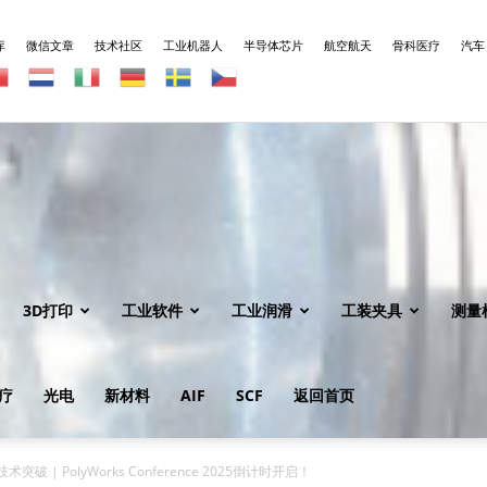
库
微信文章
技术社区
工业机器人
半导体芯片
航空航天
骨科医疗
汽车
3D打印
工业软件
工业润滑
工装夹具
测量
疗
光电
新材料
AIF
SCF
返回首页
破 | PolyWorks Conference 2025倒计时开启！