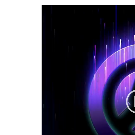
视
频
播
放
器