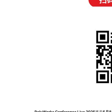
PolyWorks Conference Live 2025
将于
5月8