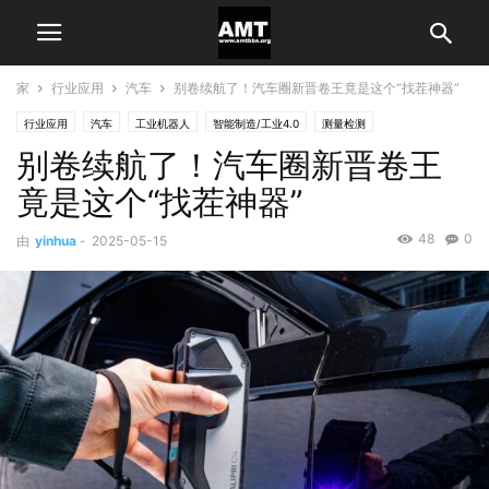
家
行业应用
汽车
别卷续航了！汽车圈新晋卷王竟是这个“找茬神器”
行业应用
汽车
工业机器人
智能制造/工业4.0
测量检测
别卷续航了！汽车圈新晋卷王
竟是这个“找茬神器”
48
0
由
yinhua
-
2025-05-15