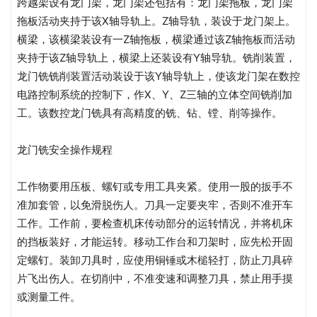
跨越架设有龙门架，龙门架还包括有：龙门架拖板，龙门架
拖板活动夹持于该X轴导轨上。Z轴导轨，装设于龙门架上。
横梁，该横梁装设有一Z轴拖板，横梁通过该Z轴拖板而活动
夹持于该Z轴导轨上，横梁上还装设有Y轴导轨。铣削装置，
龙门铣铣削装置活动装设于该Y轴导轨上，使该龙门架在数控
电路控制系统的控制下，作X、Y、Z三轴的立体空间铣削加
工。该数控龙门铣具有高精度的铣、钻、镗、削等操作。
龙门铣安全操作规程
工作物要用压板、螺钉或专用工具夹紧。使用一股的扳手不
准加套管，以免滑脱伤人。刀具一定要夹牢，否则不准开车
工作。工作前，要检查机床传动部分的运转情况，并将机床
的挡板装好，才能运转。移动工作台和刀架时，应先松开固
定螺钉。装卸刀具时，应使用铜锤或木槌轻打，防止刀具碎
片飞出伤人。在切削中，不准变速和调整刀具，禁止用手摸
或测量工件。