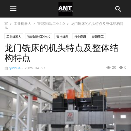
家
工业机器人
智能制造/工业4.0
龙门铣床的机头特点及整体结构特
点
工业机器人
智能制造/工业4.0
数控机床
行业应用
能源重工
龙门铣床的机头特点及整体结
通用机械制造
构特点
20
0
由
yinhua
-
2025-04-27