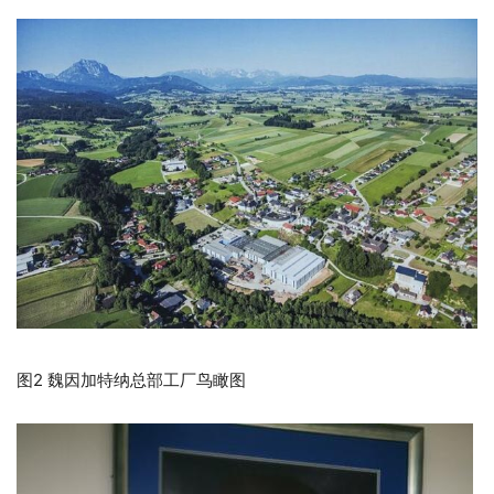
图2 魏因加特纳总部工厂鸟瞰图