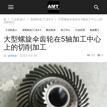
家
工业机器人
智能制造/工业4.0
大型螺旋伞齿轮在5轴加工中心上的
切削加工
工业机器人
智能制造/工业4.0
数控机床
加工中心
行业应用
能源重工
大型螺旋伞齿轮在5轴加工中心
通用机械制造
上的切削加工
50
0
由
yinhua
-
2025-03-26