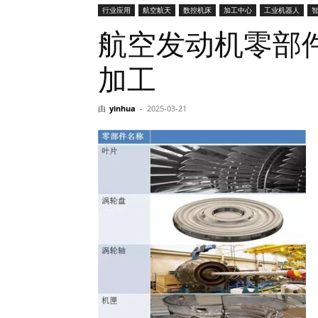
行业应用
航空航天
数控机床
加工中心
工业机器人
智
网
航空发动机零部
加工
由
yinhua
-
2025-03-21