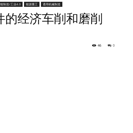
能制造/工业4.0
能源重工
通用机械制造
件的经济车削和磨削
46
0