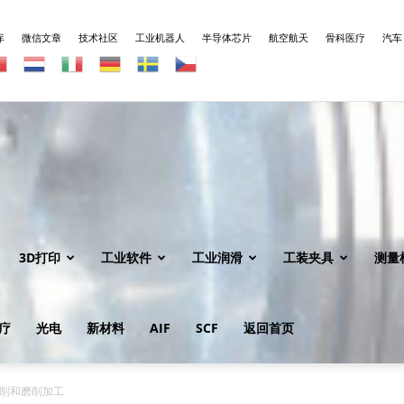
库
微信文章
技术社区
工业机器人
半导体芯片
航空航天
骨科医疗
汽车
3D打印
工业软件
工业润滑
工装夹具
测量
疗
光电
新材料
AIF
SCF
返回首页
削和磨削加工