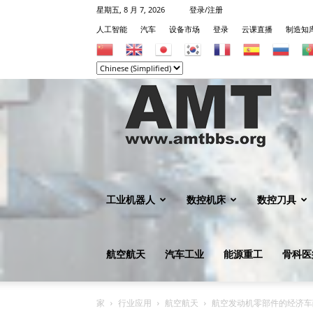
星期五, 8 月 7, 2026
登录/注册
人工智能
汽车
设备市场
登录
云课直播
制造知
机
械
工业机器人
数控机床
数控刀具
航空航天
汽车工业
能源重工
骨科医
知
家
行业应用
航空航天
航空发动机零部件的经济车