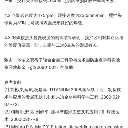
严重，搅拌头在焊接约400mm之后因磨损比较严重而失效。
4.2 当旋转速度为475rpm、焊接速度为23.5mm/min、搅拌头
倾角为3°时，可获得表面成形良好的焊缝。
4.3 对焊接接头显微硬度的测试结果表明，搅拌区相对其它区域
的硬度值要高一些，主要与二次β晶粒的形成有关。
致谢：本论文获得了轻合金加工科学与技术国防重点学科实验
室开放基金（gf200901001）的资助。
参考文献
[1] 刘彬,刘延斌,杨鑫等. TITANIUM 2008:国际钛工业、制备技
术与应用的发展现状 [J]. 粉末冶金材料科学与工程, 2009(02):
67~73.
[2] 柯黎明,邢 丽,刘鸽平. 搅拌摩擦焊工艺及其应用 [J]. 焊接技
术, 2000(02):7~8.
[3] Mishra R S, Ma Z Y. Friction stir welding and processing