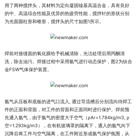
用了两种搅拌头，其材料为定向凝固镍基高温合金，具有良好
的中、高温综合性能及优异的热疲劳性能，搅拌针的形状分别
为光面圆柱形和锥形，搅拌头的尺寸如图1所示。
焊前对接缝面的氧化膜给予机械清除，光洁处理后用丙酮清
洗，除去油污。焊接过程中采用氩气进行动态保护，图2为钛合
金FSW气体保护装置。
氩气从压板和底板的进气口流入, 通过导流槽后分别流向待焊工
件的正面和背面，对工件的背面和正面同时进行保护。焊前预
先通入氩气，由于氩气的密度大于空气（ρAr=1.784kg/m3, ρ
空=1.293kg/m3），在有机玻璃罩的隔离下，通入的氩气向下
沉降后将工件与空气隔离，在工件附近形成氩气保护氛围，从