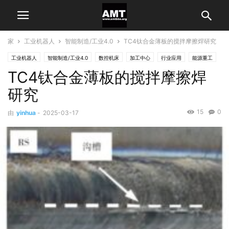
家
工业机器人
智能制造/工业4.0
TC4钛合金薄板的搅拌摩擦焊研究
工业机器人
智能制造/工业4.0
数控机床
加工中心
行业应用
能源重工
TC4钛合金薄板的搅拌摩擦焊
通用机械制造
研究
15
0
由
yinhua
-
2025-03-17