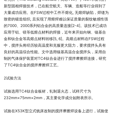
新型固相焊接技术，已在航空航天、车辆、造船等行业得到了
大量成功应用。在FSW过程中工件不熔化, 无熔焊缺陷，焊缝为
致密的锻造组织, 且实现了用熔焊难以保证质量的裂纹敏感性强
的7000、2000系列铝合金的高质量连接[2-4]。该技术已成功
应用于铝、镁等低熔点材料的焊接，近年来开始向钢、镍基合
金和钛合金等高熔点材料转移[5, 6]。高熔点材料在FSW过程
中，搅拌头将经历较高温度和克服更大阻力，要求搅拌头具有
良好的高温综合性能。文中选用镍基高温合金搅拌头，采用自
制的气体保护装置对TC4钛合金进行了搅拌摩擦焊连接，研究
了TC4钛合金的搅拌摩擦焊工艺。
2试验方法
试验选用TC4钛合金板材，轧制退火态，试样尺寸为
232mm×75mm×2mm，其主要化学成分如附表所示。
试验在X53K型立式铣床改制的搅拌摩擦焊设备上进行，试验使