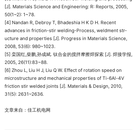
[J]. Materials Science and Engineering: R: Reports, 2005,
50(1~2): 1~78.
[4] Nandan R, Debroy T, Bhadeshia H K D H. Recent
advances in friction-stir welding-Process, weldment str-
ucture and properties [J]. Progress in Materials Science,
2008, 53(6): 980~1023.
[5] 栾国红,柴鹏,孙成斌. 钛合金的搅拌摩擦焊探索 [J]. 焊接学报,
2005, 26(11):83~88.
[6] Zhou L, Liu H J, Liu Q W. Effect of rotation speed on
microstructure and mechanical properties of Ti-6Al-4V
friction stir welded joints [J]. Materials & Design, 2010,
31(5): 2631~2636.
文章来自：佳工机电网