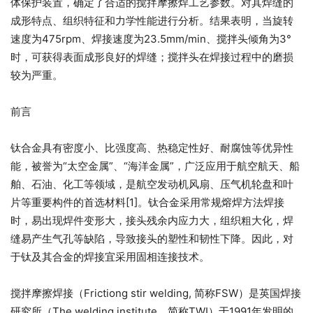
体保护装置，确定了合适的搅拌摩擦焊工艺参数。对其焊缝的
成形特点、组织特征和力学性能进行分析。结果表明，当旋转
速度为475rpm、焊接速度为23.5mm/min、搅拌头倾角为3°
时，可获得表面成形良好的焊缝；搅拌头在焊接过程中的磨损
较为严重。
前言
钛合金具有密度小、比强度高、热稳定性好、耐腐蚀等优异性
能，被誉为“太空金属”、“海洋金属”，广泛应用于航空航天、船
舶、石油、化工等领域，是航空发动机风扇、压气机轮盘和叶
片等重要构件的首选材料[1]。钛合金采用常规熔焊方法焊接
时，易出现焊件变形大，接头残余内应力大，组织粗大化，焊
缝易产生气孔等缺陷，导致接头的塑性和韧性下降。因此，对
于钛及其合金的焊接宜采用固相连接技术。
搅拌摩擦焊接（Frictiong stir welding, 简称FSW）是英国焊接
研究所（The welding institute，简称TWI）于1991年发明的