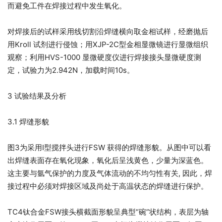
而避免工件在焊接过程中发生氧化。
对焊接后的试样采用线切割沿焊缝横向取金相试样，经磨抛后
用Kroll 试剂进行侵蚀；用XJP-2C型金相显微镜进行显微组织
观察；利用HVS-1000 显微硬度仪进行焊接接头显微硬度测
定，试验力为2.942N，加载时间10s。
3 试验结果及分析
3.1 焊缝形貌
图3为采用Ⅰ型搅拌头进行FSW 获得的焊缝形貌。从图中可以看
出焊缝表面存在氧化现象，氧化后呈浅黄色，少量为深蓝色。
这主要与氩气保护的力度及气体流动的不均匀性有关, 因此，焊
接过程中必须对焊接区域及尚处于高温状态的焊缝进行保护。
TC4钛合金FSW接头横截面形貌呈典型“碗”状结构，表层为轴