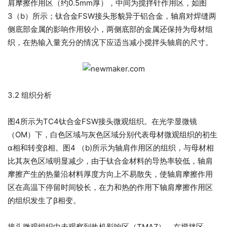
肩摩擦作用区（约0.5mm厚），中间为搅拌针作用区，如图
3（b）所示；钛合金FSW接头形貌异于铝合金，轴肩对焊缝两
侧底部金属的影响作用较小，两侧底部的金属还保持为母材组
织，在热输入量充分的情况下应适当减小搅拌头轴肩的尺寸。
3.2 组织分析
图4所示为TC4钛合金FSW接头微观组织。在光学显微镜
（OM）下，白色区域与灰色区域分别代表母材微观组织的初生
α相和转变β相。图4 （b)所示为轴肩作用区的组织，与母材相
比其灰色区域明显减少，由于钛合金材料的导热率较低，轴肩
摩擦产生的热量沿材料厚度方向上不易散失，使轴肩摩擦作用
区在高温下停留时间较长，在力和热的作用下轴肩摩擦作用区
的组织发生了β相变。
接头微观组织中未观察到热机影响区（TMAZ），在搅拌区