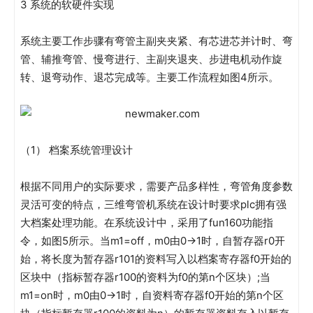
3 系统的软硬件实现
系统主要工作步骤有弯管主副夹夹紧、有芯进芯并计时、弯
管、辅推弯管、慢弯进行、主副夹退夹、步进电机动作旋
转、退弯动作、退芯完成等。主要工作流程如图4所示。
（1） 档案系统管理设计
根据不同用户的实际要求，需要产品多样性，弯管角度参数
灵活可变的特点，三维弯管机系统在设计时要求plc拥有强
大档案处理功能。在系统设计中，采用了fun160功能指
令，如图5所示。当m1=off，m0由0→1时，自暂存器r0开
始，将长度为暂存器r101的资料写入以档案寄存器f0开始的
区块中（指标暂存器r100的资料为f0的第n个区块）;当
m1=on时，m0由0→1时，自资料寄存器f0开始的第n个区