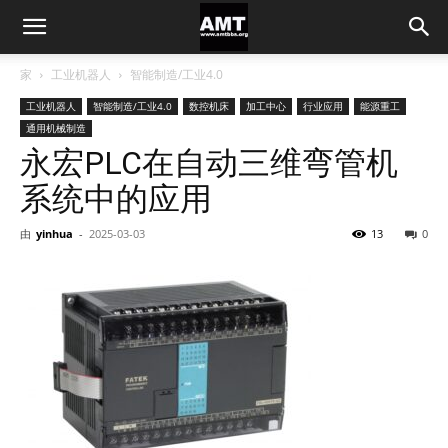
家
工业机器人
智能制造/工业4.0
工业机器人
智能制造/工业4.0
数控机床
加工中心
行业应用
能源重工
通用机械制造
永宏PLC在自动三维弯管机
系统中的应用
由
yinhua
-
2025-03-03
13
0