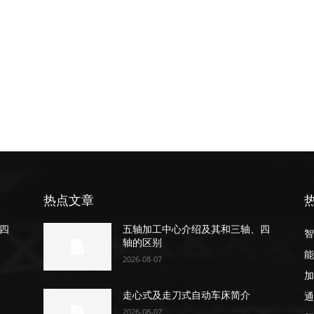
热点文章
四
五轴加工中心介绍及其和三轴、四
智
轴的区别
能
2026-08-07
加
通
走心式及走刀式自动车床简介
2026-08-07