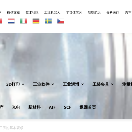
库
微信文章
技术社区
工业机器人
半导体芯片
航空航天
骨科医疗
汽车
3D打印
工业软件
工业润滑
工装夹具
测量
疗
光电
新材料
AIF
SCF
返回首页
厂房的基本要求