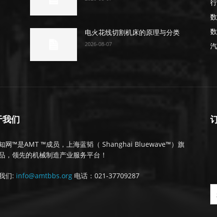
行
数
数
电火花线切割机床的原理与分类
2026-08-07
汽
于我们
网™是AMT ™成员，上海蓝韬（ Shanghai Bluewave™）旗
品，领先的机械制造产业服务平台！
我们:
info@amtbbs.org
电话：021-37709287