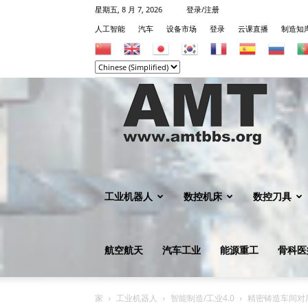
星期五, 8 月 7, 2026
登录/注册
人工智能
汽车
设备市场
登录
云课直播
制造知
机
械
工业机器人
数控机床
数控刀具
航空航天
汽车工业
能源重工
骨科医
知
家
工业机器人
智能制造/工业4.0
精密铸造车间对