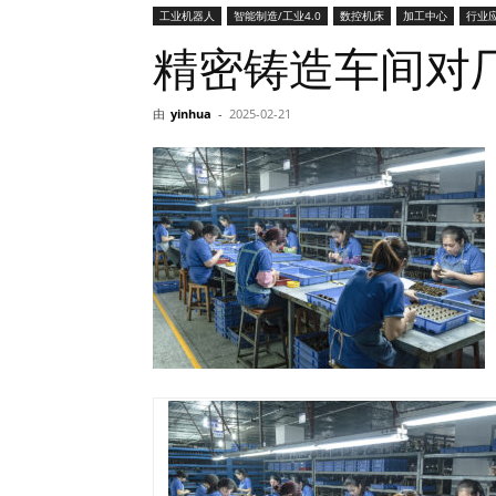
工业机器人
智能制造/工业4.0
数控机床
加工中心
行业
网
精密铸造车间对
由
yinhua
-
2025-02-21