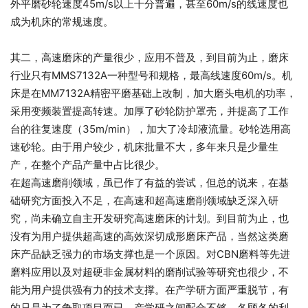
外平磨砂轮速度45m/s以上十分普遍，甚至60m/s的线速度也
成为机床的常规速度。
其二，高速磨床的产量很少，应用不普及，到目前为止，磨床
行业只有MMS7132A一种型号和规格，最高线速度60m/s。机
床是在MM7132A精密平磨基础上改制，加大磨头电机的功率，
采用变频装置提高转速。加厚了砂轮防护罩壳，并提高了工作
台的往复速度（35m/min），加大了冷却液流量。砂轮选用高
速砂轮。由于用户较少，机床批量不大，多年来只是少量生
产，在整个产品产量中占比很少。
在超高速磨削领域，虽已作了有益的尝试，但总的说来，在基
础研究方面投入不足，在高速和超高速磨削领域缺乏深入研
究，尚未确立自主开发研究高速磨床的计划。到目前为止，也
没有为用户提供超高速的高效深切成形磨床产品，当然这类磨
床产品缺乏强力的市场支撑也是一个原因。对CBN磨料等先进
磨料应用以及对超硬非金属材料的磨削试验等研究也很少，不
能为用户提供强有力的技术支撑。在产学研方面严重脱节，有
的只是为了争取项目而已。产学研之间配合不够，各顾各的利