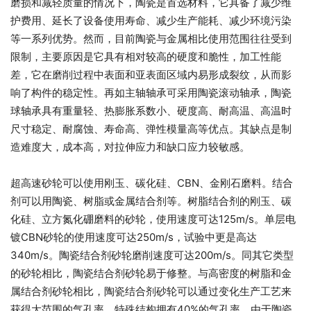
磨损和减轻质量的情况下，陶瓷是首选材料，它具备了减少维
护费用、延长了设备使用寿命、减少生产能耗、减少环境污染
等一系列优势。然而，目前陶瓷与金属相比使用范围往往受到
限制，主要原因是它具有相对较高的硬度和脆性，加工性能
差，它在磨削过程中表面和亚表面区域内易形成裂纹，从而影
响了构件的稳定性。再如主轴轴承可采用陶瓷滚动轴承，陶瓷
球轴承具有重量轻、热膨胀系数小、硬度高、耐高温、高温时
尺寸稳定、耐腐蚀、寿命高、弹性模量高等优点。其缺点是制
造难度大，成本高，对拉伸应力和缺口应力较敏感。
超高速砂轮可以使用刚玉、碳化硅、CBN、金刚石磨料。结合
剂可以用陶瓷、树脂或金属结合剂等。树脂结合剂的刚玉、碳
化硅、立方氮化硼磨料的砂轮，使用速度可达125m/s。单层电
镀CBN砂轮的使用速度可达250m/s，试验中更是高达
340m/s。陶瓷结合剂砂轮磨削速度可达200m/s。同其它类型
的砂轮相比，陶瓷结合剂砂轮易于修整。与高密度的树脂和金
属结合剂砂轮相比，陶瓷结合剂砂轮可以通过变化生产工艺来
获得大范围的气孔率。特殊结构拥有40%的气孔率。由于陶瓷