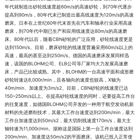
年代就制造出砂轮线速度超60m/s的高速砂轮，到70年代逐步
提高到90m/s，80年代末已制造出最高线速度为120m/s的高速
磨床。日本在上世纪60年代末首先在汽车和轴承行业采用高速
磨床，到70年代中期已生产和应用线速度达80m/s的高速磨
床。80年代以后，随着CBN砂轮的广泛应用，砂轮线速度更是
达到150m/s。目前，磨床砂轮的线速度普遍采用60m/s以上的
高速，最高的甚至达到250m/s。德国的高速磨床发展同样迅
速，该国的BLOHM公司、ELB公司等厂家均大力发展高速磨
床，产品已比较成熟。其中，BLOHM的一台高速平面和成形磨
砂轮转速达8,000r/min，且各轴向的速度也较高，X轴为
40m/min、加速度为3m/s2。目前，CBN砂轮的线速度已达
150~250m/s以上。在提高砂轮线速度的同时，还要提高工作台
的往复速度，如德国BLOHM公司开发的一种用于航空发动机新
材料的先进磨削技术，其最大工作台速度达到200m/min，最大
工作台加速度达到50m/s2，最大切削线速度170m/s，最大主
轴转速为11,000r/min。据称这是国际上第一台工作台速度达到
200m/min、加速度达50m/s2的平面磨床。该机已投入正常使