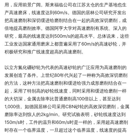
用，应用前景广阔。斯来福临公司在江苏太仓的生产基地也生
产高速磨床，线速度达到60m/s。德国的居林公司研究开发出
把高速磨削和深切缓进给磨削结合在一起的高效深切磨削，成
倍地提高磨削效率。德国阿亨大学对高速磨削有系统、深入的
研究，最高的线速度达到500m/s的超高水平。总体说来，这些
工业发达国家通用磨床上都普遍采用了60m/s的高速砂轮，并
积极研究和推广线速度超高的高速磨削。
以立方氮化硼砂轮为代表的高速砂轮的广泛应用为高速磨削的
发展创造了条件。上世纪80年代兴起了一种称为高效深切磨削
的方法，这种方法把高速磨削和缓进给强力成形磨削结合在一
起，采用了特别高的砂轮线速度，同时采用和缓进给磨削一样
的大切深，金属去除率比普通磨削高100倍以上，甚至达到
1,000倍。如德国居林公司采用CBN砂轮的高效深切磨削，金属
磨除率达到惊人的2kg/min。研究试验表明，砂轮线速度达到
150m/s时，工件的温升和60m/s时是一样的，采用超高速磨削
时存在一个临界温度，一旦超过这个临界温度，线速度的提高