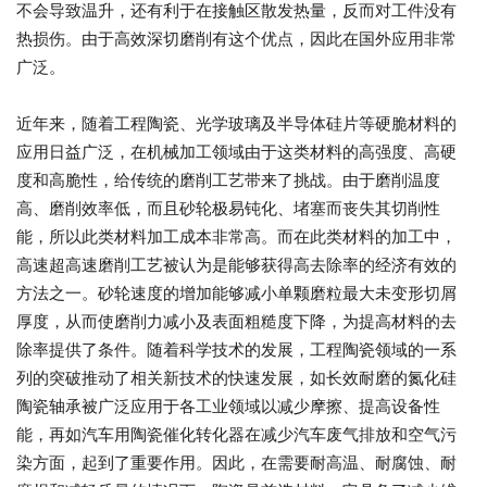
不会导致温升，还有利于在接触区散发热量，反而对工件没有
热损伤。由于高效深切磨削有这个优点，因此在国外应用非常
广泛。
近年来，随着工程陶瓷、光学玻璃及半导体硅片等硬脆材料的
应用日益广泛，在机械加工领域由于这类材料的高强度、高硬
度和高脆性，给传统的磨削工艺带来了挑战。由于磨削温度
高、磨削效率低，而且砂轮极易钝化、堵塞而丧失其切削性
能，所以此类材料加工成本非常高。而在此类材料的加工中，
高速超高速磨削工艺被认为是能够获得高去除率的经济有效的
方法之一。砂轮速度的增加能够减小单颗磨粒最大未变形切屑
厚度，从而使磨削力减小及表面粗糙度下降，为提高材料的去
除率提供了条件。随着科学技术的发展，工程陶瓷领域的一系
列的突破推动了相关新技术的快速发展，如长效耐磨的氮化硅
陶瓷轴承被广泛应用于各工业领域以减少摩擦、提高设备性
能，再如汽车用陶瓷催化转化器在减少汽车废气排放和空气污
染方面，起到了重要作用。因此，在需要耐高温、耐腐蚀、耐