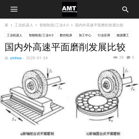
家
工业机器人
智能制造/工业4.0
国内外高速平面磨削发展比较
工业机器人
智能制造/工业4.0
数控机床
加工中心
行业应用
能源重工
国内外高速平面磨削发展比较
通用机械制造
29
0
由
yinhua
-
2025-01-24