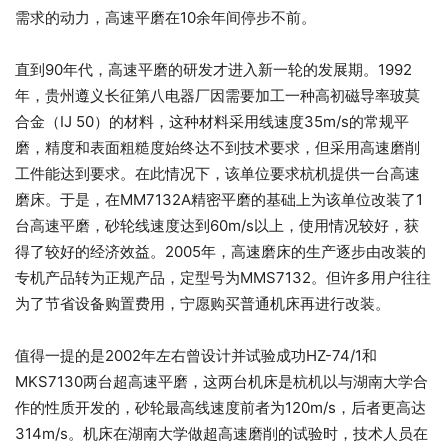
需求的动力，高速平磨在10余年间停步不前。
直到90年代，高速平磨的研发才进入新一轮的发展期。1992
年，贵州遵义长征第八电器厂因需要加工一种高初磁导率玻莫
合金（IJ 50）的材料，这种材料采用线速度35m/s的常规平
磨，精度和表面粗糙度始终达不到技术要求，但采用高速磨削
工件能达到要求。在此情况下，该单位要求杭机提供一台高速
磨床。于是，在MM7132A精密平磨的基础上为该单位改装了1
台高速平磨，砂轮线速度达到60m/s以上，使用情况较好，获
得了较好的经济效益。2005年，高速磨床的生产逐步由改装的
专机产品转为正规产品，定型号为MMS7132。但许多用户往往
为了节省设备购置费用，宁愿购买普通机床再进行改装。
值得一提的是2002年左右曾设计并试验成功HZ-74/1和
MKS7130两台超高速平磨，这两台机床是杭机以与湖南大学合
作的性质开发的，砂轮最高线速度前者为120m/s，后者更高达
314m/s。机床在湖南大学做超高速磨削的试验时，技术人员在