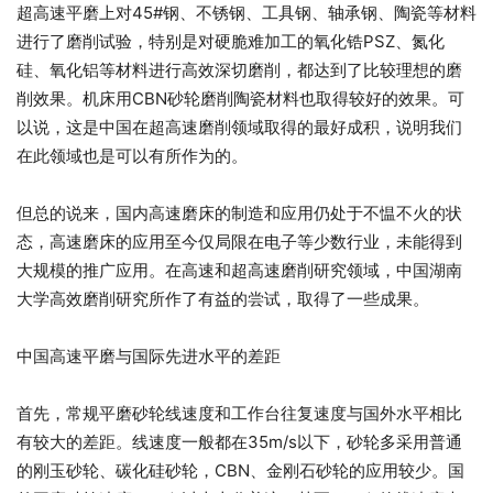
超高速平磨上对45#钢、不锈钢、工具钢、轴承钢、陶瓷等材料
进行了磨削试验，特别是对硬脆难加工的氧化锆PSZ、氮化
硅、氧化铝等材料进行高效深切磨削，都达到了比较理想的磨
削效果。机床用CBN砂轮磨削陶瓷材料也取得较好的效果。可
以说，这是中国在超高速磨削领域取得的最好成积，说明我们
在此领域也是可以有所作为的。
但总的说来，国内高速磨床的制造和应用仍处于不愠不火的状
态，高速磨床的应用至今仅局限在电子等少数行业，未能得到
大规模的推广应用。在高速和超高速磨削研究领域，中国湖南
大学高效磨削研究所作了有益的尝试，取得了一些成果。
中国高速平磨与国际先进水平的差距
首先，常规平磨砂轮线速度和工作台往复速度与国外水平相比
有较大的差距。线速度一般都在35m/s以下，砂轮多采用普通
的刚玉砂轮、碳化硅砂轮，CBN、金刚石砂轮的应用较少。国