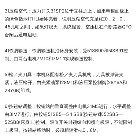
3)压缩空气：压力开关31SP2位于立柱之上，如果电柜面板上
的绿色指示灯HLl始终亮着，说明压缩空气充足(在0．2—0．
45兆帕之间)，如果灯熄灭，系统报警。空压机在总断路器QFO
合闸后通电启动。
4)铁屑输送：铁屑输送机沿床身安装，受51SB90和5ISB91控
制。由两台电机7M10和7M1 1实现输送控制。
5)松／夹刀具：本机床配有松／夹刀具机构，刀具被弹簧夹
紧，液压松开。由夹紧油泵(28M1)和液压泵控制阀(28Y6A和
28Y6B)组成。
6)按钮站调整：按钮站的垂直调整由电机31M5进行，水平调整
由3IM7进行。由按钮51SB5—5 1 SB8(按钮站)和52SB5—
52SB8(床身上)控制。限位开关封锁纵向和横向极限，不能限制
上极限。按钮站移动时，必须相隔滑枕0．8M。