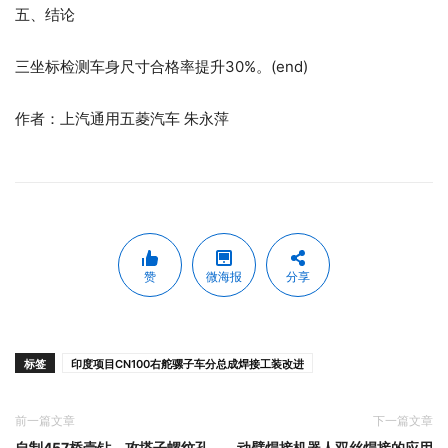
五、结论
三坐标检测车身尺寸合格率提升30%。(end)
作者：上汽通用五菱汽车 朱永萍
赞
微海报
分享
标签
印度项目CN100右舵骡子车分总成焊接工装改进
前一篇文章
下一篇文章
自制457桥壳钻、攻塔子螺纹孔
动臂焊接机器人双丝焊接的应用