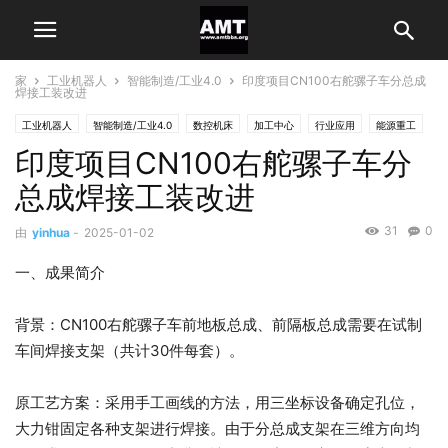
家
工业机器人
智能制造/工业4.0
印度项目CN100右舵骡子车分总成
焊接工装改进
工业机器人
智能制造/工业4.0
数控机床
加工中心
行业应用
能源重工
印度项目CN100右舵骡子车分
通用机械制造
总成焊接工装改进
31
0
由
yinhua
-
2025-01-02
一、成果简介
背景：CN100右舵骡子车前地板总成、前隔板总成需要在试制
车间焊接支架（共计30件每套）。
原工艺方案：采用手工画线的方法，用三坐标设备确定孔位，
大力钳固定各种支架进行焊接。由于分总成支架在三维方向均