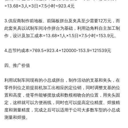
=13.68×3人×3日×7.5小时=923.4元
3.供应商制作前地板、前隔板拼台及夹具至少需要12万元，而
此套夹具以试制车间冷作拼台为基础，利用边角料自主加工制
作，设计及加工成本=13.68×1人×1.5日×7.5小时=153.9元。
4.总节约成本=769.5+923.4+120000-153.9=121539元
四、推广价值
利用试制车间现有的小总成拼台，制作活动的支基和夹头，在
零件到位之前提前机加工出相应的定位销，同时调整支基的位
置和高度，使零件能够摆放成和数模相吻合的位置，用夹头固
定，这样就可以方便画线，同时也可以提高定位精度、焊接精
度和测量精度，完成之后可以适用于公司大多数车型的小总成
测量和焊接。