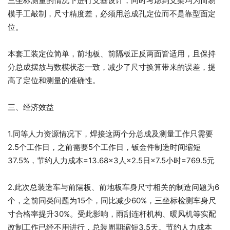
三坐标测量的情况下进行支基设计，同时考虑到支架均为简易
模手工敲制，尺寸精度差，必须用总成孔定位而不是靠型面定
位。
本套工装定位简单，前地板、前隔板正反两面皆适用，且保持
分总成摆放与数模状态一致，减少了尺寸换算带来的误差，提
高了定位和测量的准确性。
三、经济效益
1.同等人力资源情况下，焊接这两个分总成及测量工作只需要
2.5个工作日，之前需要5个工作日，钣金件制造时间缩短
37.5%，节约人力成本=13.68×3人×2.5日×7.5小时=769.5元
2.此次总装造车与前隔板、前地板车身尺寸相关的制造问题为6
个，之前同类问题为15个，同比减少60%，三坐标检测车身尺
寸合格率提升30%。受此影响，雨刮连杆机构、暖风机等实配
改制工作已经不用进行，总装周期缩短3.5天。节约人力成本