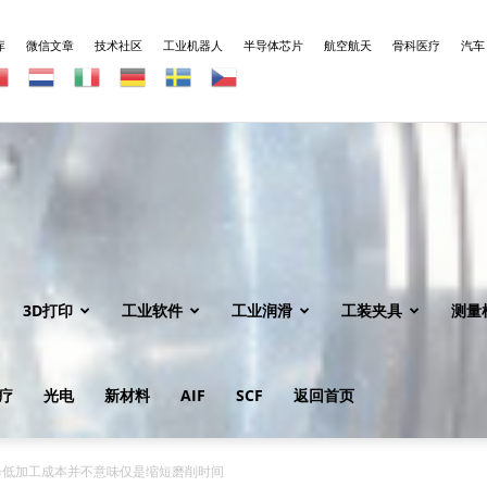
库
微信文章
技术社区
工业机器人
半导体芯片
航空航天
骨科医疗
汽车
3D打印
工业软件
工业润滑
工装夹具
测量
疗
光电
新材料
AIF
SCF
返回首页
降低加工成本并不意味仅是缩短磨削时间