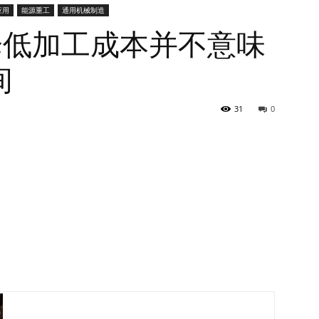
应用
能源重工
通用机械制造
降低加工成本并不意味
间
31
0