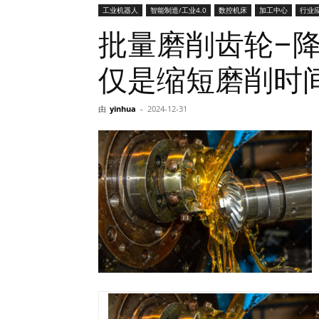
工业机器人
智能制造/工业4.0
数控机床
加工中心
行业
网
批量磨削齿轮–
仅是缩短磨削时
由
yinhua
-
2024-12-31