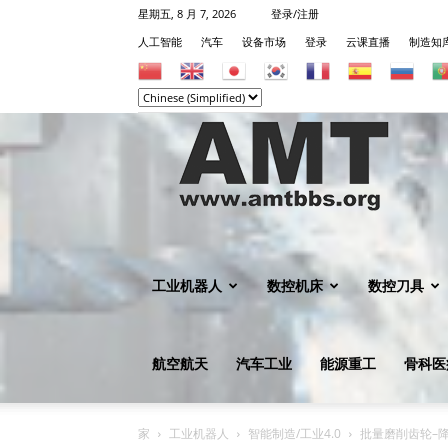
星期五, 8 月 7, 2026
登录/注册
人工智能
汽车
设备市场
登录
云课直播
制造知
机
械
工业机器人
数控机床
数控刀具
航空航天
汽车工业
能源重工
骨科医
知
家
工业机器人
智能制造/工业4.0
批量磨削齿轮–