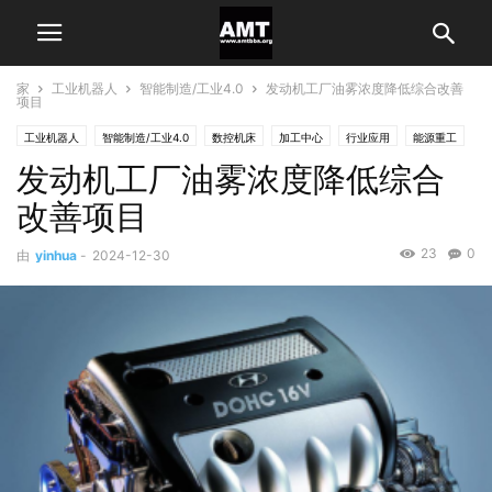
家
工业机器人
智能制造/工业4.0
发动机工厂油雾浓度降低综合改善
项目
工业机器人
智能制造/工业4.0
数控机床
加工中心
行业应用
能源重工
发动机工厂油雾浓度降低综合
通用机械制造
改善项目
23
0
由
yinhua
-
2024-12-30