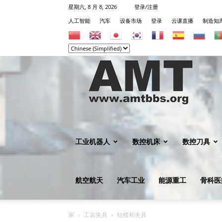
星期六, 8 月 8, 2026
登录/注册
人工智能
汽车
设备市场
登录
云课直播
制造知
机
械
工业机器人
数控机床
数控刀具
航空航天
汽车工业
能源重工
骨科医
知
家
工装夹具
钻模和夹具