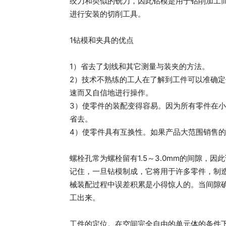
绞刀和类似的铣刀，因此钻模是用于钻削加工
进行安装的切削工具。
1钻模和夹具的优点
1）省去了划线和其它测量与装夹的方法。
2）技术不熟练的工人在了解到工件可以准确
速而又自信地进行操作。
3）使零件的装配变得容易。因为所有零件在
省去。
4）使零件具有互换性。如果产品大范围销售
螺栓孔常为螺栓留有1.5～3.0mm的间隙，
记住，一旦钻模制成，它将用于许多零件，制
械装配过程中误差积累是小得惊人的。当间隙
工出来。
工件的定位。在空间完全自由的单元体的条件下，