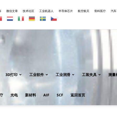
库
微信文章
技术社区
工业机器人
半导体芯片
航空航天
骨科医疗
汽车
3D打印
工业软件
工业润滑
工装夹具
测量
疗
光电
新材料
AIF
SCF
返回首页