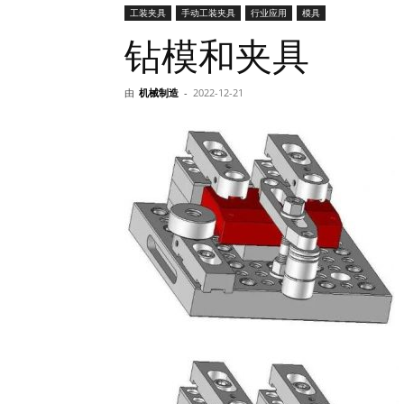
工装夹具
手动工装夹具
行业应用
模具
网
钻模和夹具
由
机械制造
-
2022-12-21