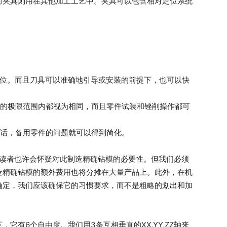
而夹具则用在其他加工工艺中。夹具可以包含相对定位系统
定位。而且刀具可以准确地引导或安装的前提下，也可以快
小的极限范围内都视为相同，而且零件试装和锉削操作都可
的话，备用零件的问题就可以得到简化。
因此读者也许会怀疑对此制造精确钻模的必要性。但我们必须
造精确钻模的额外费用也将分摊在大量产品上。此外，在机
确定，我们应该确保它的习惯要求，而不是粗略的划出和加
它有6个自由度。我们用3条互相垂直的XX,YY,ZZ轴来