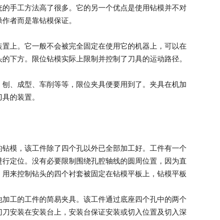
统的手工方法高了很多。它的另一个优点是使用钻模并不对
操作者而是靠钻模保证。
装置上。它一般不会被完全固定在使用它的机器上，可以在
头的下方。限位钻模实际上限制并控制了刀具的运动路径。
、刨、成型、车削等等，限位夹具便要用到了。夹具在机加
刀具的装置。
的钻模，该工件除了四个孔以外已全部加工好。工件有一个
进行定位。没有必要限制围绕孔腔轴线的圆周位置，因为直
。用来控制钻头的四个衬套被固定在钻模平板上，钻模平板
他加工的工件的简易夹具。该工件通过底座四个孔中的两个
切刀安装在安装台上，安装台保证安装或切入位置及切入深