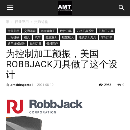
家
行业应用
交通运输
行业应用
交通运输
光电微电子
数控刀具
刀柄工具系统
孔加工刀具
工程机械
模具
汽车
能源重工
航空航天
螺纹加工刀具
车削刀具
通用机械制造
铣削刀具
骨科医疗
为控制加工颤振，美国
ROBBJACK刀具做了这个设
计
由
amtbbsportal
-
2021-08-19
2983
0