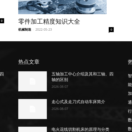
零件加工精度知识大全
0
机械制造
-
2022-05-23
0
热点文章
四
五轴加工中心介绍及其和三轴、四
智
轴的区别
能
2026-08-07
加
通
走心式及走刀式自动车床简介
2026-08-07
行
数
数
电火花线切割机床的原理与分类