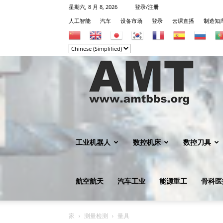
星期六, 8 月 8, 2026
登录/注册
人工智能
汽车
设备市场
登录
云课直播
制造知
机
械
工业机器人
数控机床
数控刀具
航空航天
汽车工业
能源重工
骨科医
知
家
测量检测
量具