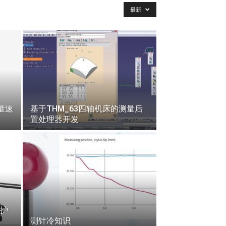
最新
测量速
基于THM_63四轴机床的测量后
置处理器开发
护
测针冷知识