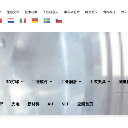
库
微信文章
技术社区
工业机器人
半导体芯片
航空航天
骨科医疗
汽车
3D打印
工业软件
工业润滑
工装夹具
测量
疗
光电
新材料
AIF
SCF
返回首页