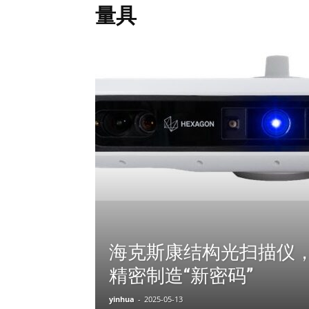
量具
网
海克斯康结构光扫描仪
精密制造“新密码”
yinhua
-
2025-05-13