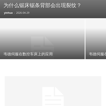
为什么锯床锯条背部会出现裂纹？
yinhua
-
2026-04-29
韦德伺服在数控车床上的应用
韦德伺服