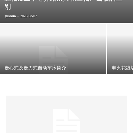
别
yinhua
-
2026-08-07
走心式及走刀式自动车床简介
电火花线